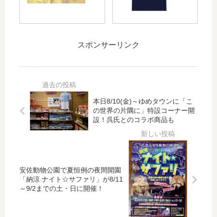
選
菊
プ
れ
手
池
応
る
と
涼
援
ヤ
ア
介
ツ
ク
スポンサーリンク
ド
通
ア
ル
ゥ
算
ー
ト
ワ
30
発
戦
誠
0
売
の
選
二
中
前
手
塁
本日8/10(金)～ゆめタウンに「こ
！
売
の世界の片隅に」特設コーナー開
が
打
20
り
設！呉氏とのコラボ商品も
出
グ
19
チ
演
ッ
年
ケ
す
ズ
観
ッ
る
戦
ト
「
チ
が
安佐動物公園で夏恒例の夜間開園
TS
ケ
本
「納涼 ナイト☆サファリ」が8/11
S
ッ
日
～9/2までの土・日に開催！
プ
ト
1/1
レ
が
6(