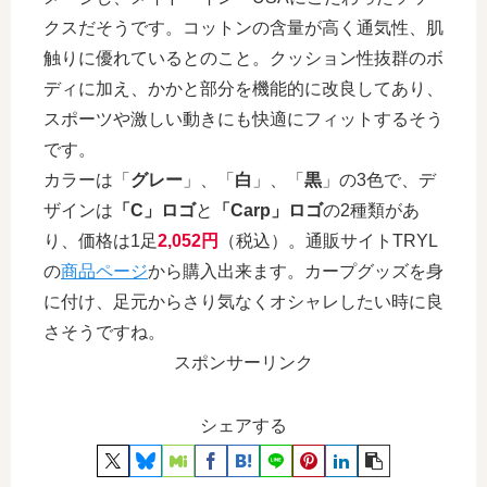
クスだそうです。コットンの含量が高く通気性、肌
触りに優れているとのこと。クッション性抜群のボ
ディに加え、かかと部分を機能的に改良してあり、
スポーツや激しい動きにも快適にフィットするそう
です。
カラーは「
グレー
」、「
白
」、「
黒
」の3色で、デ
ザインは
「C」ロゴ
と
「Carp」ロゴ
の2種類があ
り、価格は1足
2,052円
（税込）。通販サイトTRYL
の
商品ページ
から購入出来ます。カープグッズを身
に付け、足元からさり気なくオシャレしたい時に良
さそうですね。
スポンサーリンク
シェアする