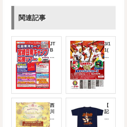
関連記事
JT
3/1
B
1(
か
日)
ら
に
カ
福
ー
山
プ
市
宮
民
崎
球
日
場
西
【
南
で
川
記
キ
開
龍
念
ャ
催
馬
】
ン
さ