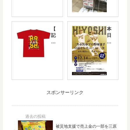
0(
幕
金)
カ
ま
ー
で
ド
「
勝
【
本
TS
ち
記
日
S
越
念
12/
全
し
】
14(
力
！
球
土)
応
カ
団
三
援
ー
通
次
！
プ
算
き
！
が
88
ん
カ
勝
88
さ
ー
っ
スポンサーリンク
号
い
プ
た
ホ
ス
毎
次
ー
タ
日“
の
ム
ジ
SS
日
ラ
ア
指
は
ン
ム
被災地支援で売上金の一部を三原
定
フ