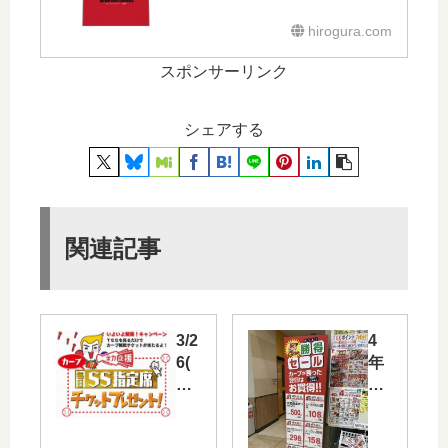
hirogura.com
スポンサーリンク
シェアする
関連記事
3/2
4
6(
年
月)
連
～
続
3/3
開