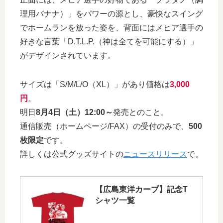
理用バナナ）」をパワーの源とし、豪快なスイング
でホームランを放った姿を、背面にはメヒア選手の
好きな言葉「D.T.L.P.（神は全てを可能にする）」
がデザインされています。
サイズは「S/M/L/O（XL）」があり価格は
3,000
円
。
明日
8月4日（土）12:00～
発売とのこと。
通信販売（ホームページ/FAX）の受付のみで、
500
枚限定
です。
詳しくは公式グッズサイトの
ニュースリリース
で。
【広島東洋カープ】記念T
シャツ一覧