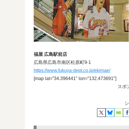
福屋 広島駅前店
広島県広島市南区松原町9-1
https://www.fukuya-dept.co.jp/ekimae/
[map lat=”34.396441″ lon=”132.473691″]
スポ
シ