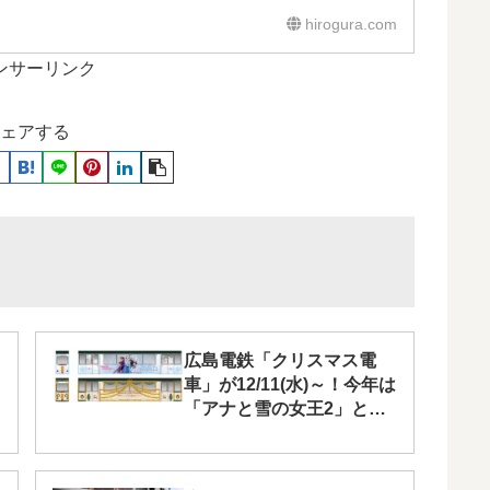
hirogura.com
ンサーリンク
ェアする
広島電鉄「クリスマス電
車」が12/11(水)～！今年は
「アナと雪の女王2」と融
合したデザインで