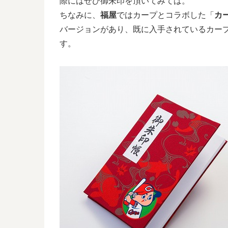
際にはぜひ御朱印を頂いてみては。
ちなみに、
福屋
ではカープとコラボした「
カ
バージョンがあり、既に入手されているカー
す。