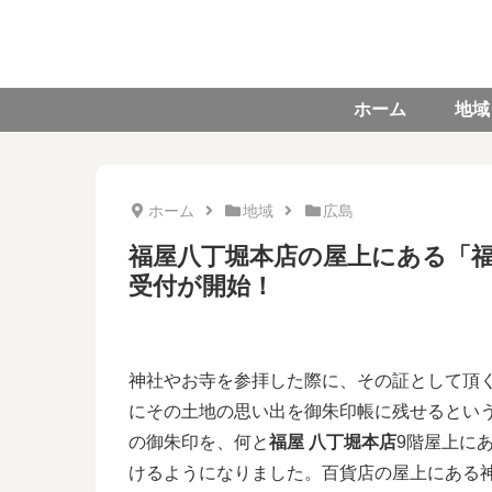
ホーム
地域
ホーム
地域
広島
福屋八丁堀本店の屋上にある「福屋
受付が開始！
神社やお寺を参拝した際に、その証として頂
にその土地の思い出を御朱印帳に残せるとい
の御朱印を、何と
福屋 八丁堀本店
9階屋上に
けるようになりました。百貨店の屋上にある