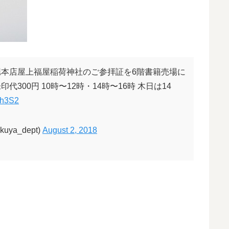
本店屋上福屋稲荷神社のご参拝証を6階書籍売場に
00円 10時〜12時・14時〜16時 木日は14
nh3S2
ya_dept)
August 2, 2018