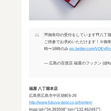
⛩御朱印の受付をしています⛩八丁堀
ご持参でお求めいただけます！※御朱印代3
時〜16時のみ
pic.twitter.com/VQEyR
— 広島の百貨店 福屋のフックン (@fuku
福屋 八丁堀本店
広島県広島市中区胡町6-26
http://www.fukuya-dept.co.jp/honten/
[map lat=”34.393508″ lon=”132.462497″]