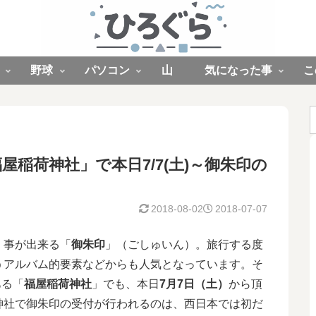
野球
パソコン
山
気になった事
こ
稲荷神社」で本日7/7(土)～御朱印の
2018-08-02
2018-07-07
く事が出来る「
御朱印
」（ごしゅいん）。旅行する度
うアルバム的要素などからも人気となっています。そ
ある「
福屋稲荷神社
」でも、本日
7月7日（土）
から頂
神社で御朱印の受付が行われるのは、西日本では初だ