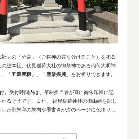
大社
」の「分霊」（ご祭神の霊を分けること）を祀る
社の総本社、伏見稲荷大社の御祭神である稲荷大明神
」、「
五穀豊穣
」、「
産業振興
」をお祈りできます。
付。受付時間内は、筆耕担当者が直に御朱印帳に記
れるそうです。また、 福屋稲荷神社の御由緒を記し
印した御朱印の朱肉や墨書きが次のページに色移りし