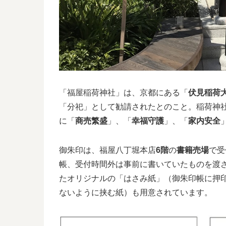
「福屋稲荷神社」は、京都にある「
伏見稲荷
「分祀」として勧請されたとのこと。稲荷神
に「
商売繁盛
」、「
幸福守護
」、「
家内安全
御朱印は、福屋八丁堀本店
6階
の
書籍売場
で受
帳、受付時間外は事前に書いていたものを渡さ
たオリジナルの「はさみ紙」（御朱印帳に押
ないように挟む紙）も用意されています。