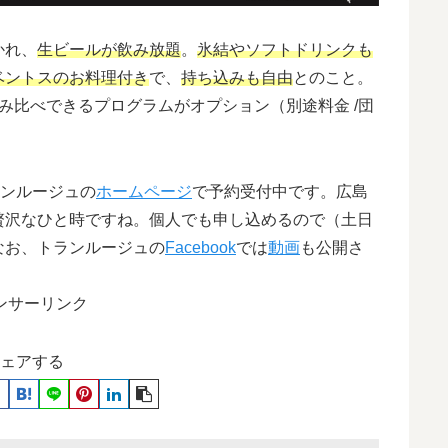
かれ、
生ビールが飲み放題
。
氷結やソフトドリンクも
ベントスのお料理付き
で、
持ち込みも自由
とのこと。
み比べできるプログラムがオプション（別途料金 /団
ンルージュの
ホームページ
で予約受付中です。広島
贅沢なひと時ですね。個人でも申し込めるので（土日
なお、トランルージュの
Facebook
では
動画
も公開さ
ンサーリンク
ェアする