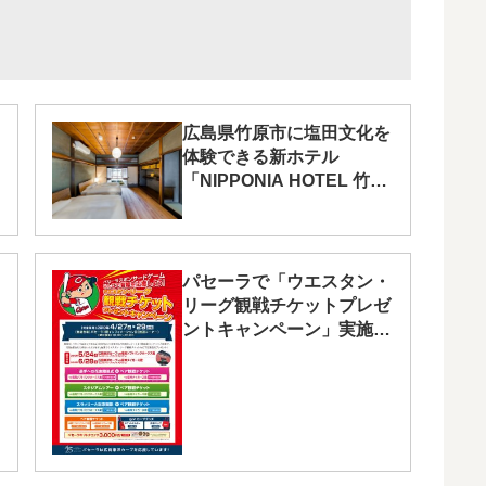
広島県竹原市に塩田文化を
体験できる新ホテル
「NIPPONIA HOTEL 竹原
製 塩町」が8/1(木)グラン
ドオープン！
パセーラで「ウエスタン・
リーグ観戦チケットプレゼ
ントキャンペーン」実施
中！4/29(月)まで