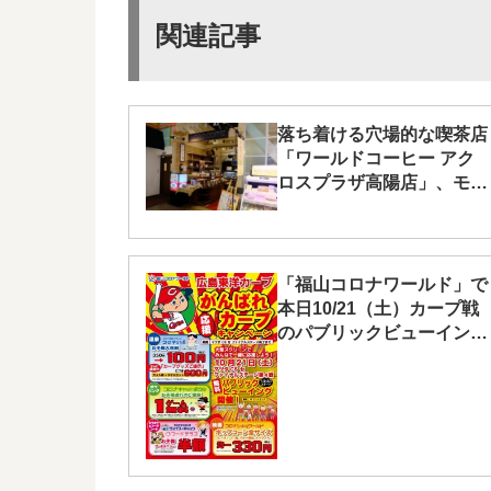
関連記事
落ち着ける穴場的な喫茶店
「ワールドコーヒー アク
ロスプラザ高陽店」、モー
ニングはコーヒーおかわり
無料
「福山コロナワールド」で
本日10/21（土）カープ戦
のパブリックビューイング
を開催！