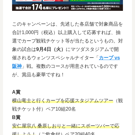
このキャンペーンは、先述した各店舗で対象商品を
合計1,000円（税込）以上購入して応募すれば、抽
選でカープ観戦チケット等が当たるというもの。対
象の試合は
9月4日（火）
にマツダスタジアムで開
催されるウォンツスペシャルナイター「
カープ vs
阪神
」戦。複数のコースが用意されているのです
が、賞品も豪華ですね！
A賞
横山竜士と行くカープを応援スタジアムツアー
（観
戦チケット付）ペア10組20名
B賞
安仁屋宗八 桑原しおりと一緒にスポーツバーで応
援しよう！
（ご飲食付）ペア20組40名