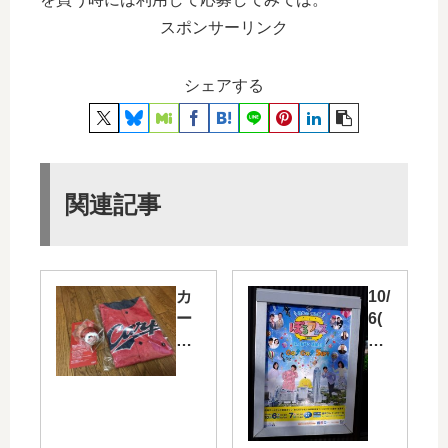
スポンサーリンク
シェアする
関連記事
カ
10/
ー
6(
プ
土)
会
・
員
7(
特
日)
典
に