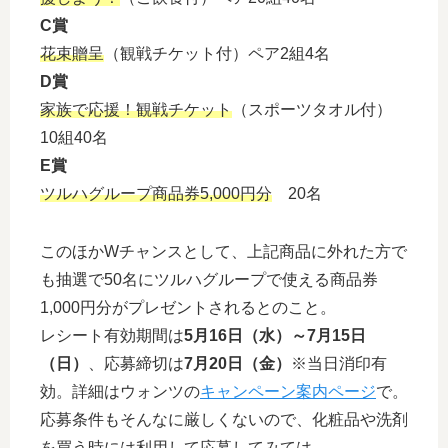
C賞
花束贈呈
（観戦チケット付）ペア2組4名
D賞
家族で応援！観戦チケット
（スポーツタオル付）
10組40名
E賞
ツルハグループ商品券5,000円分
20名
このほかWチャンスとして、上記商品に外れた方で
も抽選で50名にツルハグループで使える商品券
1,000円分がプレゼントされるとのこと。
レシート有効期間は
5月16日（水）～7月15日
（日）
、応募締切は
7月20日（金）
※当日消印有
効。詳細はウォンツの
キャンペーン案内ページ
で。
応募条件もそんなに厳しくないので、化粧品や洗剤
を買う時には利用して応募してみては。