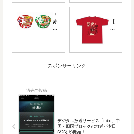
が
「
届
HO
き
ME
「
「
ま
ぽ
赤
【
し
る
い
記
た
フ
き
念
！
ェ
つ
】
そ
ス
ね
林
し
20
う
晃
て
18
ど
汰
スポンサーリンク
今
」
ん
プ
日
開
」
ロ
2/1
催
と
初
0
！
「
ホ
（
カ
緑
ー
金
ー
の
ム
）
プ
た
ラ
は
OB
ぬ
ン
公
北
き
T
デジタル放送サービス「i-dio」中
式
別
国・四国ブロックの放送が本日
天
シ
6/26(火)開始！
戦
府
そ
ャ