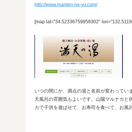
http://www.manten-no-yu.com/
[map lat=”34.52336759959302″ lon=”132.5119
いつの間にか、満点の湯と名前が変わってい
天風呂の雰囲気もよいです。山陽マルナカと
カで子供を遊ばせて、お寿司を食べて、お風