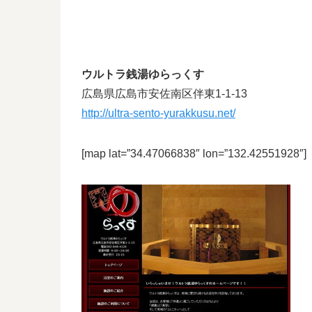
ウルトラ銭湯ゆらっくす
広島県広島市安佐南区伴東1-1-13
http://ultra-sento-yurakkusu.net/
[map lat=”34.47066838″ lon=”132.42551928″]