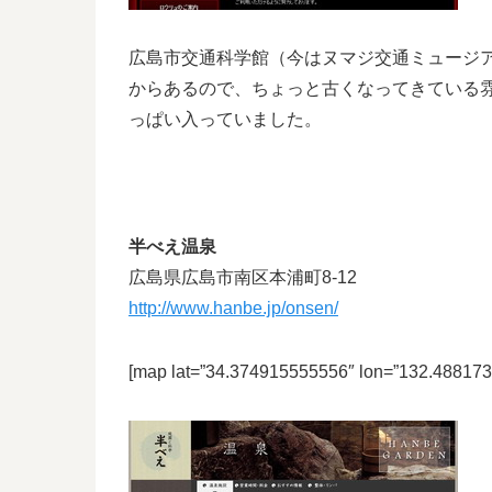
広島市交通科学館（今はヌマジ交通ミュージ
からあるので、ちょっと古くなってきている
っぱい入っていました。
半べえ温泉
広島県広島市南区本浦町8-12
http://www.hanbe.jp/onsen/
[map lat=”34.374915555556″ lon=”132.48817