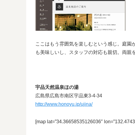
ここはもう雰囲気を楽しむという感じ。庭園
も美味しいし、スタッフの対応も親切。両親
宇品天然温泉ほの湯
広島県広島市南区宇品東3-4-34
http://www.honoyu.jp/ujina/
[map lat=”34.36658535126036″ lon=”132.474