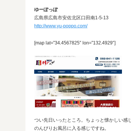
ゆーぽっぽ
広島県広島市安佐北区口田南1-5-13
http://www.yu-poppo.com/
[map lat=”34.4567825″ lon=”132.4929″]
つい先日いったところ。ちょっと懐かしい感
のんびりお風呂に入る感じですね。