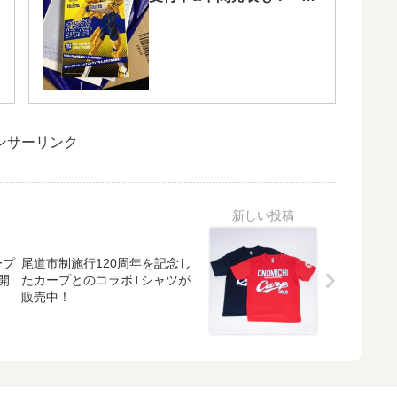
トアニソンは結果発表済
み！
ンサーリンク
ープ
尾道市制施行120周年を記念し
開
たカープとのコラボTシャツが
販売中！