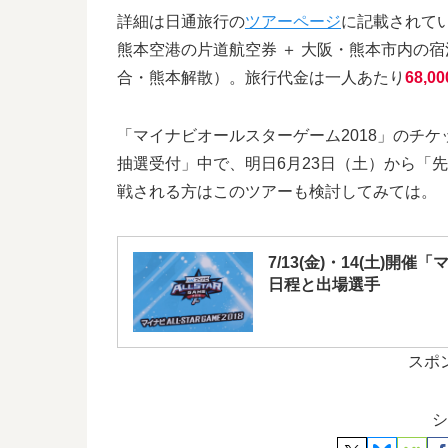
詳細は日通旅行の
ツアーページ
に記載されて
熊本空港の片道航空券 ＋ 大阪・熊本市内の
合・熊本解散）。旅行代金は一人あたり
68,0
「マイナビオールスターゲーム2018」のチ
抽選受付」中で、明日6月23日（土）から「
戦される方はこのツアーも検討してみては。
7/13(金)・14(土)
日程と出場選手
スポ
シ