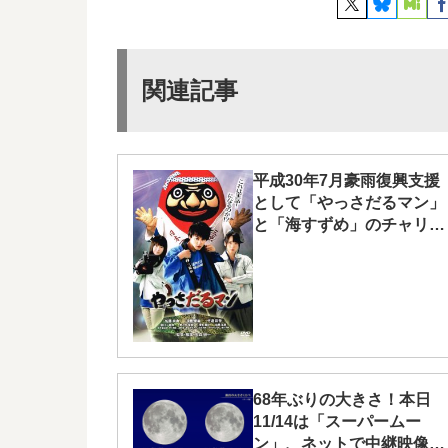
関連記事
平成30年7月豪雨復興支援
として「やっさだるマン」
と「海すずめ」のチャリテ
ィ上映会が9/8(土)に渋谷で
開催！
68年ぶりの大きさ！本日
11/14は「スーパームー
ン」、ネットで中継映像が