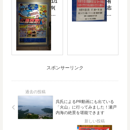
1/1
有
ル
ッ
9(
志
ト
ト
土)
に
戦
な
・
よ
で
ど
20(
る
「
が
日)
カ
神
当
に
ー
楽
た
シ
プ
坊
る
ャ
応
や
「
レ
援
」
ラ
オ
イ
を
ラ
スポンサーリンク
中
ベ
あ
福
央
ン
し
屋
広
ト
ら
カ
場
が
っ
ー
で
10/
た
ド
呉氏によるPR動画にも出ている
広
15(
ハ
大
「火山」に行ってみました！瀬戸
島
月)
ン
抽
内海の絶景を堪能できます
県
に
ド
選
内
広
タ
会
最
島