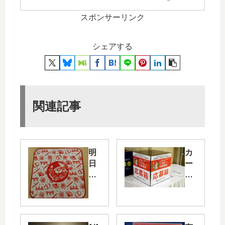
スポンサーリンク
シェアする
関連記事
明
カ
日
ー
8/2
プ
1
観
の
戦
ヤ
チ
ク
ケ