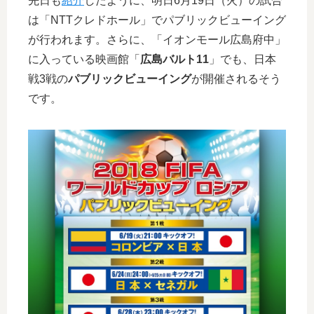
先日も
紹介
したように、明日6月19日（火）の試合
は「NTTクレドホール」でパブリックビューイング
が行われます。さらに、「イオンモール広島府中」
に入っている映画館「
広島バルト11
」でも、日本
戦3戦の
パブリックビューイング
が開催されるそう
です。