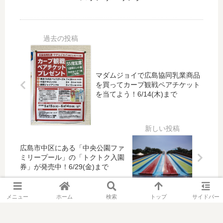
6(
グ
8(
）
土)
6
日)
に
と
球
12:
「
明
団
00
大
日
コ
～
学
8/2
ラ
13:
競
7(
ボ
00
宴
マダムジョイで広島協同乳業商品
日)
缶
販
！
を買ってカープ観戦ペアチケット
は
が
を当てよう！6/14(木)まで
売
シ
因
デ
、
ャ
島
ザ
枚
レ
水
イ
数
オ
軍
ン
制
大
ま
を
広島市中区にある「中央公園ファ
限
学
つ
一
ミリープール」の「トクトク入園
な
生
り
新
券」が発売中！6/29(金)まで
し
コ
の
し
ン
「
て
サ
メニュー
ホーム
検索
トップ
サイドバー
火
3/3
ー
ま
0(
ト
つ
金)