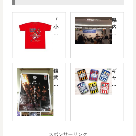
「
県
小
内
園
7
海
大
斗
学
プ
の
ロ
学
初
生
鎧
ギ
Ｈ
が
武
ャ
Ｒ
参
者
レ
Ｔ
加
が
ッ
シ
！
集
ト
ャ
本
結
と
ツ
日
！
セ
」
5/2
本
・
明
6
日
リ
日
（
8/2
ー
7/2
金
スポンサーリンク