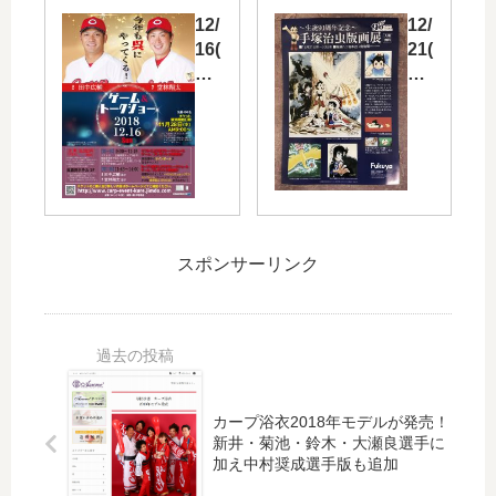
力
島
12/
12/
を
東
16(
21(
！
洋
日)
木)
「
カ
に
～
廣
ー
カ
12/
瀬
プ
ー
30(
純
『
プ
土)
×
観
田
福
仙
戦
中
屋
田
チ
選
で
スポンサーリンク
満
ケ
手
「
ト
ッ
と
手
ー
ト
堂
塚
ク
プ
林
治
セ
レ
選
虫
ッ
ゼ
手
版
シ
ン
が
画
カープ浴衣2018年モデルが発売！
ョ
ト
参
展
新井・菊池・鈴木・大瀬良選手に
ン
』
加
」
加え中村奨成選手版も追加
＆
キ
す
開