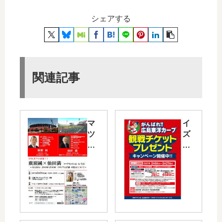
シェアする
関連記事
マ
イ
ツ
ズ
ダ
ミ
ス
で
タ
「
ジ
が
ア
ん
ム
ば
の
れ!
魅
!広