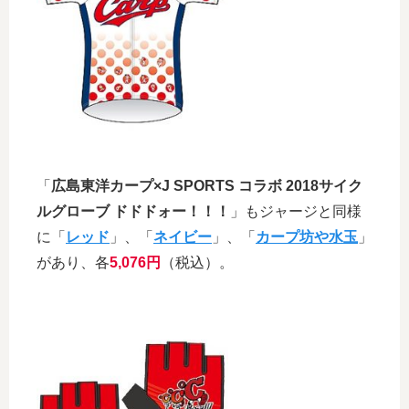
「
広島東洋カープ×J SPORTS コラボ 2018サイク
ルグローブ ドドドォー！！！
」もジャージと同様
に「
レッド
」、「
ネイビー
」、「
カープ坊や水玉
」
があり、各
5,076円
（税込）。