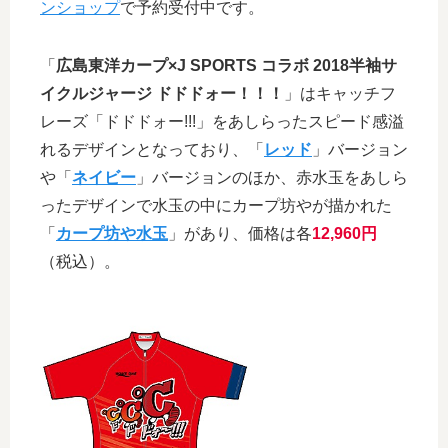
ンショップ
で予約受付中です。
「
広島東洋カープ×J SPORTS コラボ 2018半袖サ
イクルジャージ ドドドォー！！！
」はキャッチフ
レーズ「ドドドォー!!!」をあしらったスピード感溢
れるデザインとなっており、「
レッド
」バージョン
や「
ネイビー
」バージョンのほか、赤水玉をあしら
ったデザインで水玉の中にカープ坊やが描かれた
「
カープ坊や水玉
」があり、価格は各
12,960円
（税込）。