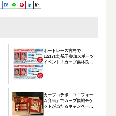
ボートレース宮島で
12/17(土)親子参加スポーツ
イベント！カープ栗林良
吏・中村健人選手も参加
カープコラボ「ユニフォー
ム弁当」でカープ観戦チケ
ットが当たるキャンペーン
中！8/31(木)まで