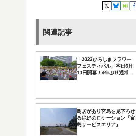
関連記事
「2023ひろしまフラワー
フェスティバル」本日6月
10日開幕！4年ぶり通常開
催
鳥居があり宮島を見下ろせ
る絶好のロケーション「宮
島サービスエリア」