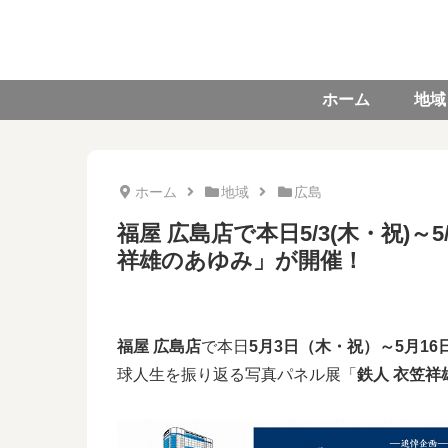
ホーム
地域
ホーム
地域
広島
福屋 広島店で本日5/3(木・祝)～
祥雄のあゆみ」が開催！
福屋 広島店
で本日
5月3日（木・祝）～5月16
球人生を振り返る写真パネル展「
鉄人 衣笠祥