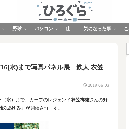
野球
パソコン
山
気になった事
こ
5/16(水)まで写真パネル展「鉄人 衣笠
2018-05-03
日（水）
まで、カープのレジェンド
衣笠祥雄
さんの野
雄のあゆみ
」が開催されます。