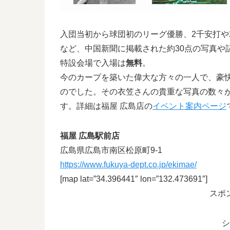
入団当初から球団初のリーグ優勝、2千安打や
など、中国新聞に掲載された約30点の写真や
特設会場で入場は
無料
。
今のカープを築いた偉大な方々の一人で、豪
のでした。その衣笠さんの貴重な写真の数々
す。詳細は福屋 広島店の
イベント案内ページ
福屋 広島駅前店
広島県広島市南区松原町9-1
https://www.fukuya-dept.co.jp/ekimae/
[map lat=”34.396441″ lon=”132.473691″]
スポ
シ