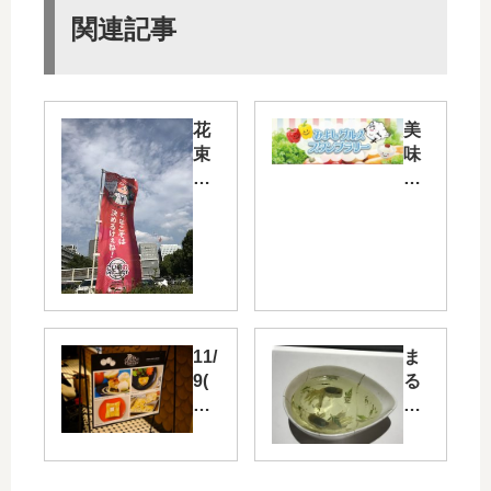
関連記事
花
美
束
味
と
し
指
い
輪
物
を
を
手
食
に
べ
し
な
た
が
11/
ま
カ
ら
9(
る
ー
ス
金)
で
プ
タ
広
本
坊
ン
島
物
や
プ
パ
の