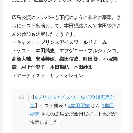
の2日間、
広島サンプラザホール
で開催されます。
広島公演のメンバーも下記のように非常に豪華。さ
らにゲスト出演として、本田望結さんや本田紗来さ
んの参加も決定したそうです。
・キャスト：
プリンスアイスワールドチーム
・ゲスト：
本田武史
、
エフゲニー・プルシェンコ
、
髙橋大輔
、
安藤美姫
、
織田信成
、
町田 樹
、
小塚崇
彦
、
村上佳菜子
、
本田望結
、
本田紗来
・アーティスト：
サラ・オレイン
【
#プリンスアイスワールド2018広島公
演
】ゲスト発表！
#本田望結
さん
#本田
紗来
さんの広島公演全日程ゲスト出演が
決定しました！