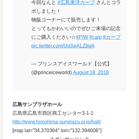
今回なんと
#広島東洋カープ
さんとコラ
ボしました！
物販コーナーにて販売します！
とってもかわいいのでぜひご来場の記念
にご購入ください☆
#PIW
#carp
#カープ
pic.twitter.com/UqSeALZbqA
— プリンスアイスワールド【公式】
(@princeiceworld)
August 18, 2018
広島サンプラザホール
広島県広島市西区商工センター3-1-1
http://www.hiroshima-sunplaza.or.jp/hall/
[map lat=”34.370364″ lon=”132.394606″]