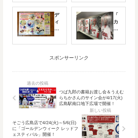
食
日
パ
10/
デ
「
ン
10(
ィ
カ
店
木)
ズ
ー
「
～
ニ
プ
銀
「
ー
ベ
座
第
・
ー
に
77
オ
ス
スポンサーリンク
志
回
ン
ボ
か
秋
・
ー
わ
の
ア
ル
」
全
イ
ギ
が
国
ス
ャ
つば九郎の書籍お渡し会＆うえむ
12/
う
「
ラ
らちかさんのサイン会が4/17(火)
1(
ま
ミ
リ
広島駅南口地下広場で開催！
日)
い
ッ
ー
広
も
キ
」
島
の
そごう広島店で4/24(火)～5/6(日)
ー
で
駅
大
に「ゴールデンウィーク レッドフ
の
各
ェスティバル」開催！
近
会
ス
選