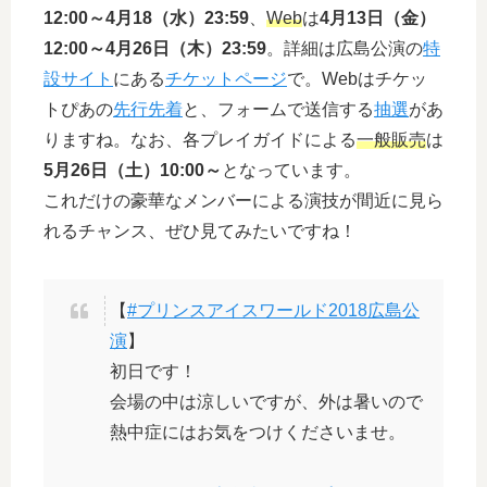
12:00～4月18（水）23:59
、
Web
は
4月13日（金）
12:00～4月26日（木）23:59
。詳細は広島公演の
特
設サイト
にある
チケットページ
で。Webはチケッ
トぴあの
先行先着
と、フォームで送信する
抽選
があ
りますね。なお、各プレイガイドによる
一般販売
は
5月26日（土）10:00～
となっています。
これだけの豪華なメンバーによる演技が間近に見ら
れるチャンス、ぜひ見てみたいですね！
【
#プリンスアイスワールド2018広島公
演
】
初日です！
会場の中は涼しいですが、外は暑いので
熱中症にはお気をつけくださいませ。