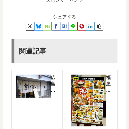
スポンサーリンク
シェアする
関連記事
広
福
島
屋
県
八
初
丁
出
堀
店
本
！
店
高
で
級
本