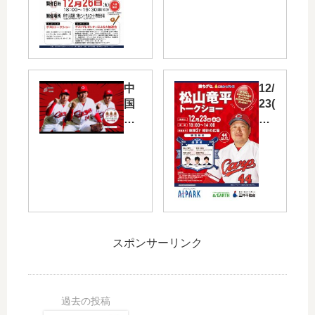
火)
で
18:
カ
00
ー
～
プ
府
応
中
援
中
12/
天
企
国
23(
満
画
電
土
屋
と
力
・
で
し
「
祝)
カ
て
カ
ア
ー
写
ー
ル
プ
真
プ
パ
野
と
応
ー
間
応
援
ク
・
援
スポンサーリンク
メ
で
西
メ
ニ
カ
川
ッ
ュ
ー
選
セ
ー
プ
手
ー
」
松
出
ジ