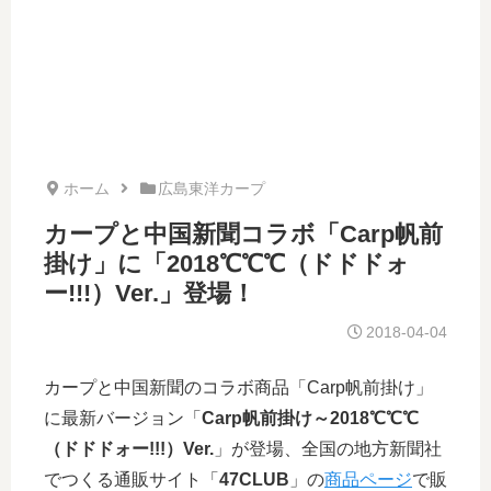
ホーム
広島東洋カープ
カープと中国新聞コラボ「Carp帆前
掛け」に「2018℃℃℃（ドドドォ
ー!!!）Ver.」登場！
2018-04-04
カープと中国新聞のコラボ商品「Carp帆前掛け」
に最新バージョン「
Carp帆前掛け～2018℃℃℃
（ドドドォー!!!）Ver.
」が登場、全国の地方新聞社
でつくる通販サイト「
47CLUB
」の
商品ページ
で販