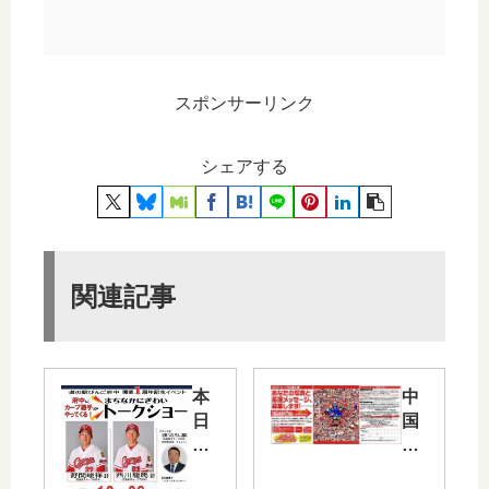
スポンサーリンク
シェアする
関連記事
本
中
日
国
12/
新
26(
聞