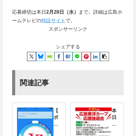
応募締切は本日
2月28日（水）
まで。詳細は広島ホ
ームテレビの
特設サイト
で。
スポンサーリンク
シェアする
関連記事
【
本
ポ
日
ケ
4/2
モ
1(