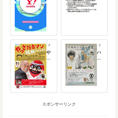
ン
土)
GO
ゆ
】
め
ソ
タ
フ
ウ
ト
ン
バ
広
ン
島
「
「
ク
で
や
ハ
シ
「
っ
チ
ョ
広
さ
ミ
ッ
島
だ
ツ
プ
東
る
と
が
洋
マ
ク
ジ
カ
ン
ロ
ム
ー
福
ー
＆
プ
顔
バ
ポ
応
スポンサーリンク
コ
ー
ケ
援
ン
」
ス
抽
テ
や
ポ
選