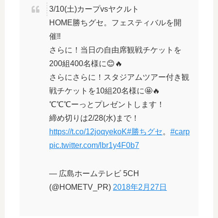
3/10(土)カープvsヤクルト
HOME勝ちグセ。フェスティバルを開
催‼️
さらに！当日の自由席観戦チケットを
200組400名様に😊🔥
さらにさらに！スタジアムツアー付き観
戦チケットを10組20名様に🤩🔥
℃℃℃ーっとプレゼントします！
締め切りは2/28(水)まで！
https://t.co/12joqyekoK
#勝ちグセ
。
#carp
pic.twitter.com/lbr1y4F0b7
— 広島ホームテレビ 5CH
(@HOMETV_PR)
2018年2月27日