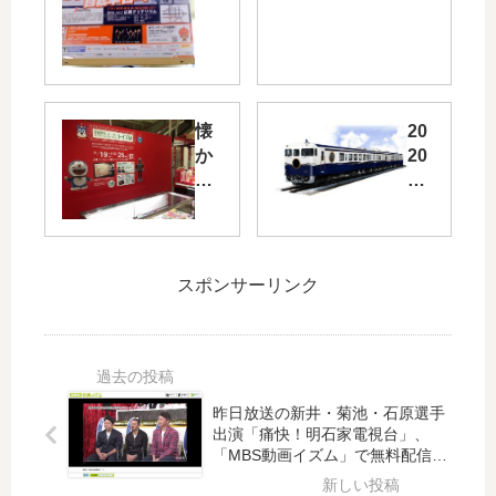
)に
り
市
や
街
商
地
店
ロ
街
懐
20
ー
を
か
20
ド
ラ
し
年
レ
イ
の
秋
ー
ト
キ
に
ス
ア
ャ
JR
「
ッ
ラ
西
ヒ
プ
スポンサーリンク
ク
日
ロ
！
タ
本
シ
「
ー
が
マ
ひ
を
新
ク
ろ
集
た
リ
し
昨日放送の新井・菊池・石原選手
め
な
テ
ま
出演「痛快！明石家電視台」、
た
観
リ
ド
「MBS動画イズム」で無料配信
「
光
ウ
リ
中！2/12(月)23:57まで