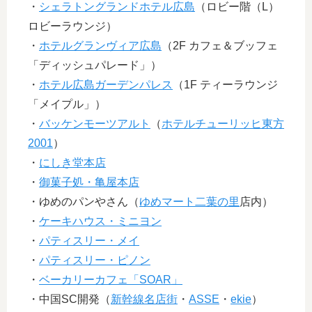
・
シェラトングランドホテル広島
（ロビー階（L）
ロビーラウンジ）
・
ホテルグランヴィア広島
（2F カフェ＆ブッフェ
「ディッシュパレード」）
・
ホテル広島ガーデンパレス
（1F ティーラウンジ
「メイプル」）
・
バッケンモーツアルト
（
ホテルチューリッヒ東方
2001
）
・
にしき堂本店
・
御菓子処・亀屋本店
・ゆめのパンやさん（
ゆめマート二葉の里
店内）
・
ケーキハウス・ミニヨン
・
パティスリー・メイ
・
パティスリー・ピノン
・
ベーカリーカフェ「SOAR」
・中国SC開発（
新幹線名店街
・
ASSE
・
ekie
）