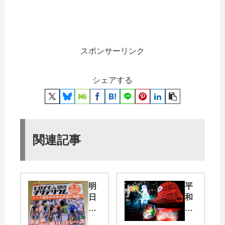
スポンサーリンク
シェアする
関連記事
明
平
日
和
7/7
大
(日
通