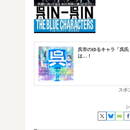
呉市のゆるキャラ「呉氏
は…！
スポ
シ