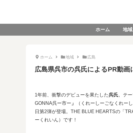
ホーム
地域
ホーム
地域
広島
広島県呉市の呉氏によるPR動画に
1年前、衝撃のデビューを果たした
呉氏
。テー
GONNA呉ー市ー
」
（くれーしーごなくれーし
日第2弾が登場。THE BLUE HEARTSの「TR
ーくれいん）です！