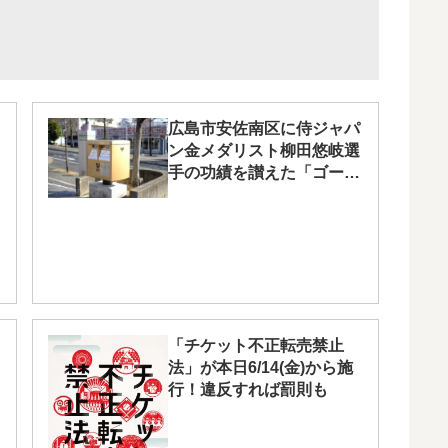
広島市安佐南区に侍ジャパ
ン金メダリスト柳田悠岐選
手の功績を讃えた「ゴール
ドポスト」設置！
「チケット不正転売禁止
法」が本日6/14(金)から施
行！違反すれば罰則も