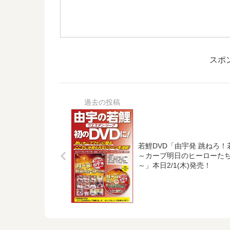
スポ
若鯉DVD「由宇発 跳ねろ！
～カープ明日のヒーローた
～」本日2/1(木)発売！