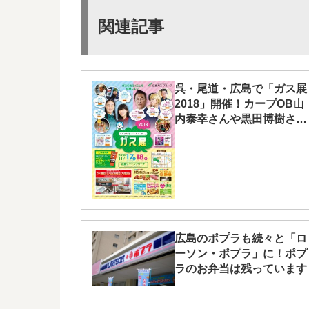
関連記事
呉・尾道・広島で「ガス展
2018」開催！カープOB山
内泰幸さんや黒田博樹さん
のトークショーも
広島のポプラも続々と「ロ
ーソン・ポプラ」に！ポプ
ラのお弁当は残っています