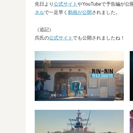
先日より
公式サイト
やYouTubeで予告編が
ネル
で一足早く
動画が公開
されました。
（追記）
呉氏の
公式サイト
でも公開されましたね！