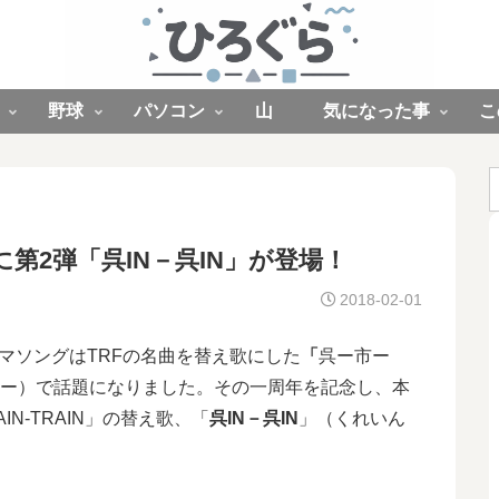
野球
パソコン
山
気になった事
こ
第2弾「呉IN－呉IN」が登場！
2018-02-01
マソングはTRFの名曲を替え歌にした
「
呉ー市ー
ー）で話題になりました。その一周年を記念し、本
AIN-TRAIN」の替え歌、「
呉IN－呉IN
」（くれいん