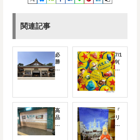
関連記事
必
7/1
勝
9(
祈
木)
願
～
に
NT
訪
T
れ
ク
た
レ
4
ド
高
「
神
ホ
品
リ
社
ー
質
カ
へ
ル
食
ち
お
で
材
ゃ