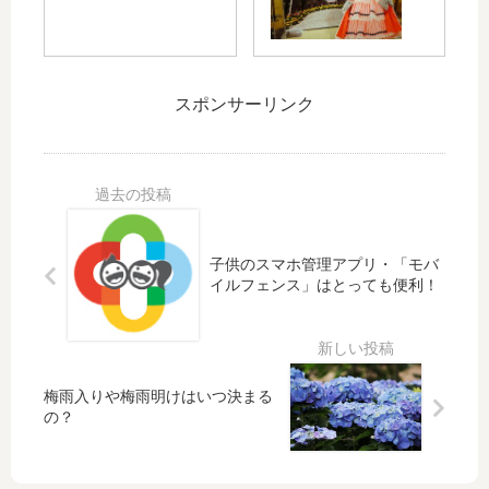
礼
開
マ
ん
に
催
ー
キ
、
さ
ケ
ャ
そ
れ
ッ
ッ
スポンサーリンク
し
る
ト
ス
て
「
「
ル
CS
ピ
ア
」
突
ク
バ
の
破
サ
ン
世
と
ー
セ
界
日
ア
」
が
子供のスマホ管理アプリ・「モバ
本
ド
が
そ
イルフェンス」はとっても便利！
一
ベ
紙
ご
を
ン
屋
う
祈
チ
町
広
願
ャ
シ
島
梅雨入りや梅雨明けはいつ決まる
！
ー
ャ
店
の？
『
レ
に
も
オ
！
し
南
4/2