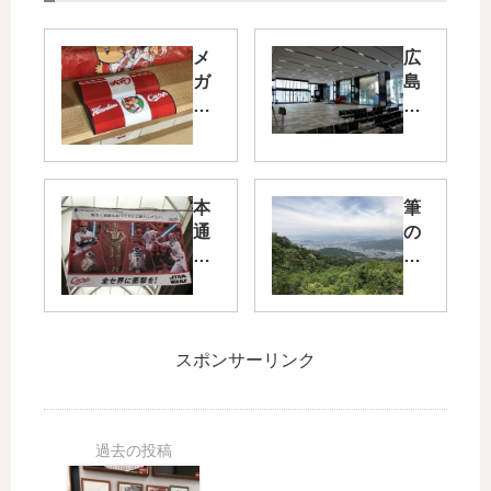
メ
広
ガ
島
ネ
テ
の
レ
田
ビ
中
の
限
新
本
筆
定
社
通
の
の
屋
り
都
「
1F
商
、
カ
に
店
広
ー
あ
街
島
プ
る
や
県
スポンサーリンク
メ
「
広
安
ガ
広
島
芸
ネ
島
駅
郡
ケ
テ
に
熊
ー
レ
「
野