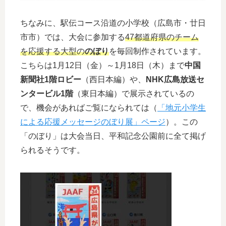
ちなみに、駅伝コース沿道の小学校（広島市・廿日
市市）では、大会に参加する
47都道府県のチーム
を応援する大型の
のぼり
を毎回制作されています。
こちらは1月12日（金）～1月18日（木）まで
中国
新聞社1階ロビー
（西日本編）や、
NHK広島放送セ
ンタービル1階
（東日本編）で展示されているの
で、機会があればご覧になられては（
「地元小学生
による応援メッセージのぼり展」ページ
）。この
「のぼり」は大会当日、平和記念公園前に全て掲げ
られるそうです。