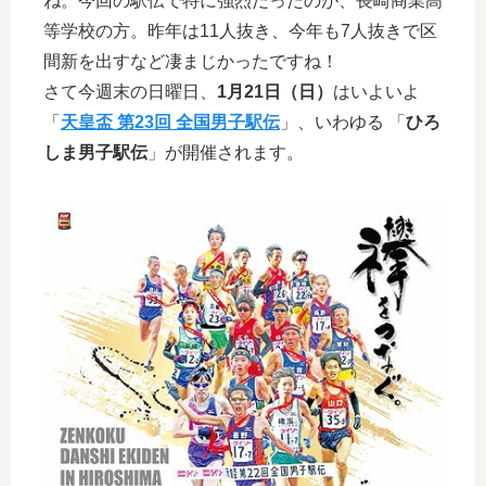
ね。今回の駅伝で特に強烈だったのが、長崎商業高
等学校の方。昨年は11人抜き、今年も7人抜きで区
間新を出すなど凄まじかったですね！
さて今週末の日曜日、
1月21日（日）
はいよいよ
「
天皇盃 第23回 全国男子駅伝
」、いわゆる 「
ひろ
しま男子駅伝
」が開催されます。