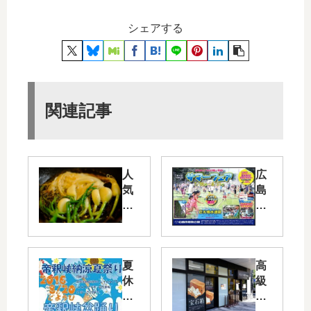
シェアする
関連記事
人
広
気
島
の
市
「
植
ス
物
プ
公
夏
高
ラ
園
休
級
ウ
で
み
食
ト
「