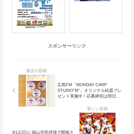
も
パ
に
サ
あ
ン
ん
マ
と
専
に
ー
少
門
く
フ
し
店
」
ェ
！
「
、
ア
今
考
今
」
スポンサーリンク
週
え
度
が
末
た
は
開
の
人
唐
催
8/2
す
揚
中
0
ご
げ
！
（
い
に
7/1
広島FM「MONDAY CARP
土
わ
挑
6
STUDIO”M”」オリジナル絵皿プレ
）
」
戦
（
ゼント実施中！応募締切は明日
は
が
し
土
1/15(月)まで
各
広
て
）
地
島
み
～
で
に
ま
8/3
夏
登
し
1
祭
場
た
（
3/11(日)に福山市民球場で開催さ