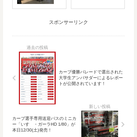
か
に
プ
ュ
ら
高
で
ー
広
層
「
ジ
島
ビ
スポンサーリンク
G
カ
県
ル
W
ル
、
建
ヒ
」
山
設
ー
と
口
予
ロ
カ
県
定
ー
ー
和
！
フ
プ
木
外
カープ優勝パレードで選出された
ェ
の
町
観
大学生アンバサダーによるレポー
ア
コ
・
イ
トが公開されています！
in
ラ
岩
メ
JU
ボ
国
ー
MP
T
市
ジ
SH
シ
の
等
OP
ャ
一
も
カープ選手専用送迎バスのミニカ
」
ツ
部
公
ー「いすゞ・ガーラHD 1/80」が
開
、
で
開
本日12/30(土)発売！
催
今
販