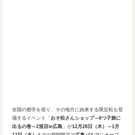
全国の都市を巡り、その地方に由来する限定松も登
場するイベント「
おそ松さんショップ～6つ子旅に
出るの巻～2巡目in広島
」が
12月28日（木）～1月
17日（水）
までの期間限定で
広島パルコ
にオープ