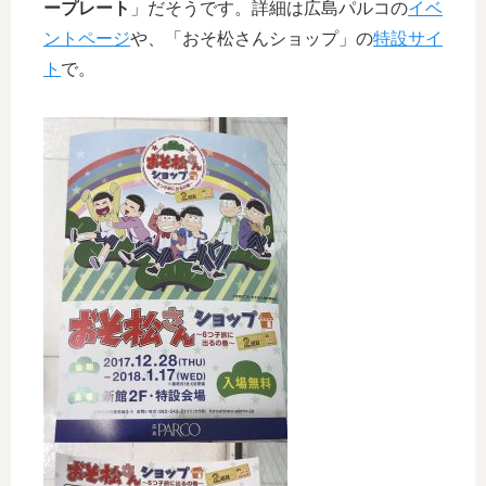
ープレート
」だそうです。詳細は広島パルコの
イベ
ントページ
や、「おそ松さんショップ」の
特設サイ
ト
で。