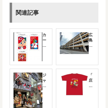
関連記事
カ
広
ー
島
プ
市
年
中
賀
心
は
部
が
の
き
基
ジ
「
が
町
ャ
庄
11/
駐
ン
原
24
車
プ
こ
（
場
シ
ど
木
周
ョ
も
）
辺
ッ
ミ