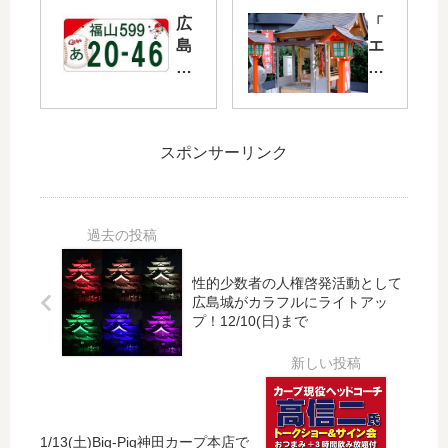
な
公
広
「
タ
園
島
エ
ッ
と
県
キ
チ
カ
の
シ
で
ー
福
テ
描
プ
山
ィ
か
コ
スポンサーリンク
ナ
広
れ
ラ
ン
島
た
ボ
バ
」
「
の
ー
の
鉛
「
で
屋
筆
ア
カ
外
画
ニ
性的少数者の人権啓発活動として
ー
デ
調
マ
広島城がカラフルにライトアッ
プ
ッ
T
ル
プ！12/10(日)まで
と
キ
シ
坊
コ
に
ャ
や
ラ
「
ツ
Ｔ
ボ
友
菊
シ
し
元
池
ャ
た
神
1/13(土)Big-Pig神田カープ本店で