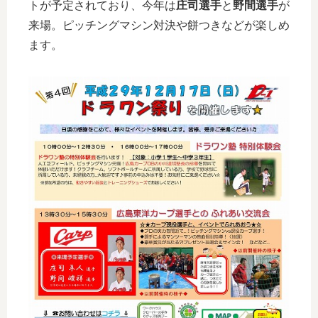
トが予定されており、今年は
庄司選手
と
野間選手
が
来場。ピッチングマシン対決や餅つきなどが楽しめ
ます。