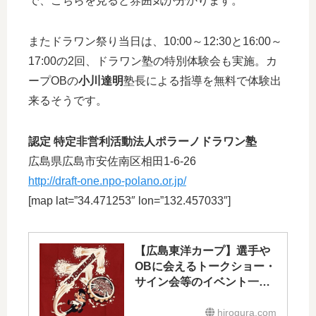
で、こちらを見ると雰囲気が分かります。
またドラワン祭り当日は、10:00～12:30と16:00～
17:00の2回、ドラワン塾の特別体験会も実施。カ
ープOBの
小川達明
塾長による指導を無料で体験出
来るそうです。
認定 特定非営利活動法人ポラーノドラワン塾
広島県広島市安佐南区相田1-6-26
http://draft-one.npo-polano.or.jp/
[map lat=”34.471253″ lon=”132.457033″]
【広島東洋カープ】選手や
OBに会えるトークショー・
サイン会等のイベント一覧
2017
hirogura.com