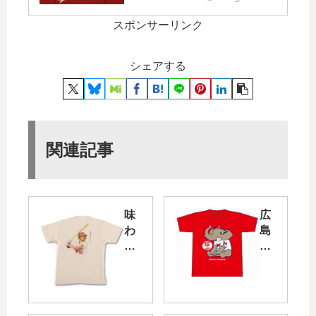
スポンサーリンク
シェアする
関連記事
味
広
わ
島
い
市
深
安
い
佐
独
動
特
物