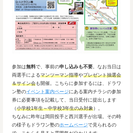
参加は
無料
で、事前の
申し込みも不要
。なお当日は
両選手による
マンツーマン指導
や
プレゼント抽選会
＆サイン会
も開催。こちらに参加するには、ドラワ
ン塾の
イベント案内ページ
にある案内チラシの参加
券に必要事項を記載して、当日受付に提出します
（
小学校1年生～中学校3年生のみ対象
）。
ちなみに昨年は岡田投手と西川選手が出場。その時
の様子もドラワン塾の
ホームページ
で見られるの