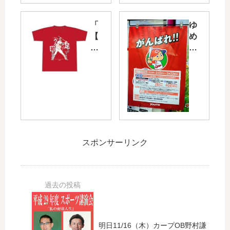
か
カ
ら
ー
「
ゆ
の
ド
【
め
広
会
記
タ
島
員
念
ウ
ホ
限
】
ン
ー
定
宇
や
ム
「
草
ゆ
テ
カ
孔
め
レ
ー
基
マ
ビ
プ
選
ー
「
日
手
ト
カ
南
スポンサーリンク
プ
で
ー
キ
ロ
「
プ
ャ
初
が
道
ン
ホ
ん
SP
プ
ー
ば
」
応
ム
れ!
は
援
ラ
!広
「
ツ
明日11/16（木）カープOB野村謙
ン
島