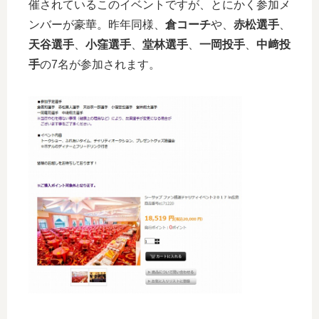
催されているこのイベントですが、とにかく参加メ
ンバーが豪華。昨年同様、
倉コーチ
や、
赤松選手
、
天谷選手
、
小窪選手
、
堂林選手
、
一岡投手
、
中﨑投
手
の7名が参加されます。