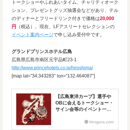
トークショーやふれあいタイム、チャリティオーク
ション、プレゼントグッズ抽選会などがあり、テル
のディナーとフリードリンク付きで価格は
20,000
円
（税込）。現在、LFアスリートセレクションの
イベント案内ページ
で申し込み受付中です。
グランドプリンスホテル広島
広島県広島市南区元宇品町23-1
http://www.princehotels.co.jp/hiroshima/
[map lat=”34.343283″ lon=”132.464087″]
【広島東洋カープ】選手や
OBに会えるトークショー・
サイン会等のイベント一覧
2017
hirogura.com