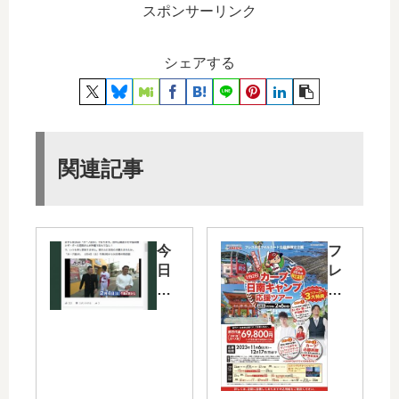
スポンサーリンク
シェアする
関連記事
今
フ
日
レ
2/4
ス
（
タ
土
ス
）
マ
14
イ
時
ル