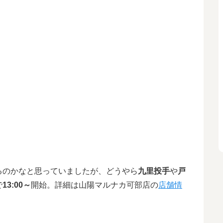
るのかなと思っていましたが、どうやら
九里投手
や
戸
で
13:00～
開始。詳細は山陽マルナカ可部店の
店舗情