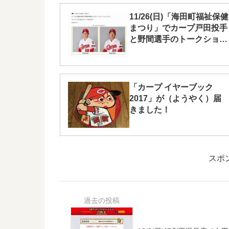
11/26(日)「海田町福祉保健
まつり」でカープ戸田投手
と野間選手のトークショー
が開催！スピードガン対決
も
「カープ イヤーブック
2017」が（ようやく）届
きました！
スポ