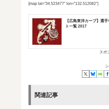
[map lat=”34.523477″ lon=”132.512082″]
【広島東洋カープ】選手
ト一覧 2017
スポ
シ
関連記事