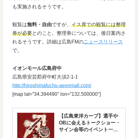
も実施されるそうです。
観覧は
無料・自由
ですが、
イス席での観覧には整理
券が必要
とのこと。整理券については、後日案内さ
れるそうです。詳細は広島FMの
ニュースリリース
で。
イオンモール広島府中
広島県安芸郡府中町大須2-1-1
http://hiroshimafuchu-aeonmall.com/
[map lat=”34.394490″ lon=”132.500000″]
【広島東洋カープ】選手や
OBに会えるトークショー・
サイン会等のイベント一覧
2017