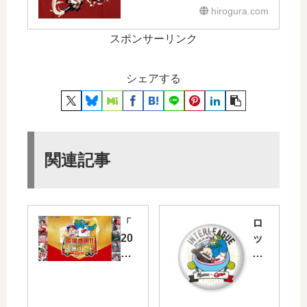
hirogura.com
スポンサーリンク
シェアする
関連記事
「
ロ
20
ッ
17
テ
広
か
島
ら
東
「