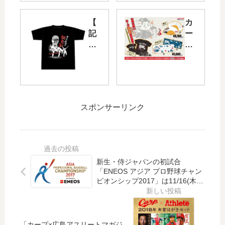
洋
日
カ
本
【
カ
ー
生
記
ー
プ
命
念
プ
優
セ
】
坊
勝
・
森
や
パ
パ
翔
と
レ
交
平
稲
ー
流
プ
生
ド
戦
スポンサーリンク
ロ
物
」
」
初
怪
は
広
完
録
11/
島
封
が
25
東
勝
コ
（
洋
新生・侍ジャパンの初試合
利
ラ
土
カ
「ENEOS アジア プロ野球チャン
T
ボ
ピオンシップ2017」は11/16(木)
）
ー
シ
し
～
10:
プ
ャ
た
30
コ
ツ
「
～
ラ
カ
「カープ×広島アスリートマガジ