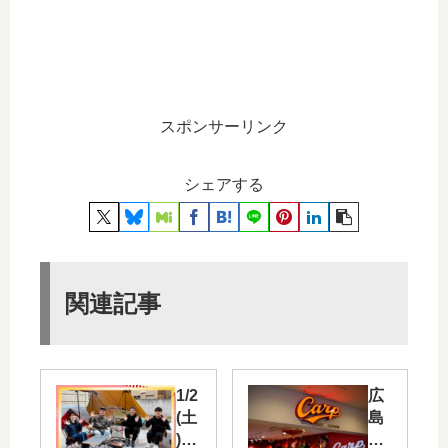
スポンサーリンク
シェアする
関連記事
1/2
広
(土
島
)14
駅