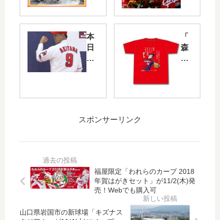
:25
eki
～
e
は
2F
本
「
「
に
日
森
ス
お
6
下
ポ
み
月
暢
ラ
や
30
仁
バ
げ
日
プ
新
と
（
ロ
春
バ
木
初
SP
ル
スポンサーリンク
）
勝
長
の
に
利
野
ゾ
秋
T
キ
ー
山
シ
ャ
ン
翔
ャ
ン
が
福屋限定「われらのカープ 2018
吾
ツ
プ
本
年賀はがきセット」が11/2(木)発
選
」
場
売！Webでも購入可
日
手
が
＆
9/6
の
通
森
(木
山口県岩国市の新球場「キズナス