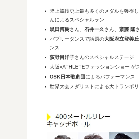
陸上競技史上最も多くのメダルを獲得
んによるスペシャルラン
黒田博樹
さん、
石井一久
さん、
斎藤 隆
バブリーダンスで話題の
大阪府立登美丘
ンス
荻野目洋子
さんのスペシャルステージ
大阪×ATHLETEファッションショー 
OSK日本歌劇団
によるパフォーマンス
世界大会メダリストによる大トランポ