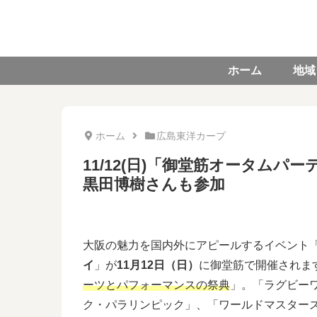
ホーム
地域
ホーム
広島東洋カープ
11/12(日)「御堂筋オータムパ
黒田博樹さんも参加
大阪の魅力を国内外にアピールするイベント
イ
」が
11月12日（日）
に御堂筋で開催されま
ーツとパフォーマンスの祭典
」。「ラグビーワ
ク・パラリンピック」、「ワールドマスターズゲ