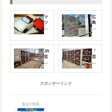
マ
広
ツ
島
ダ
駅
か
の
ら
駅
同
ビ
社
ル
JR
「
の
建
芸
芸
ペ
て
備
備
ー
替
線
線
パ
え
を
・
ー
工
応
応
ク
事
スポンサーリンク
援
援
ラ
に
す
！
フ
よ
る
！
ト
り
カ
ポ
デ
来
ー
ス
ー
年
プ
タ