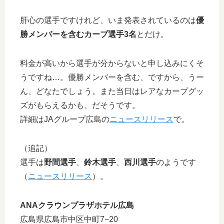
肝心の選手ですけれど、いま発表されているのは
優
勝メンバーを含むカープ選手3名
とだけ。
料金が高いから選手が分からないと申し込みにくそ
うですね…。優勝メンバーを含む、ですから、うー
ん、どなたでしょう。また当日はレアなカープグッ
ズがもらえるかも、だそうです。
詳細はJAグループ広島の
ニュースリリース
で。
（追記）
選手は
野間選手
、
鈴木選手
、
西川選手
のようです
（
ニュースリリース
）。
ANAクラウンプラザホテル広島
広島県広島市中区中町7−20