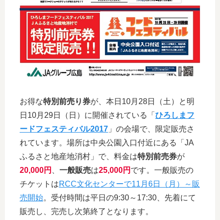
お得な
特別前売り券
が、本日10月28日（土）と明
日10月29日（日）に開催されている「
ひろしまフ
ードフェスティバル2017
」の会場で、限定販売さ
れています。場所は中央公園入口付近にある「JA
ふるさと地産地消村」で、料金は
特別前売券
が
20,000円
、
一般販売
は
25,000円
です。一般販売の
チケットは
RCC文化センターで11月6日（月）～販
売開始
。受付時間は平日の9:30～17:30、先着にて
販売し、完売し次第終了となります。