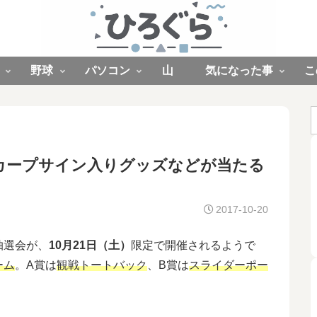
野球
パソコン
山
気になった事
こ
)にカープサイン入りグッズなどが当たる
2017-10-20
抽選会が、
10月21日（土）
限定で開催されるようで
ーム
。A賞は
観戦トートバック
、B賞は
スライダーポー