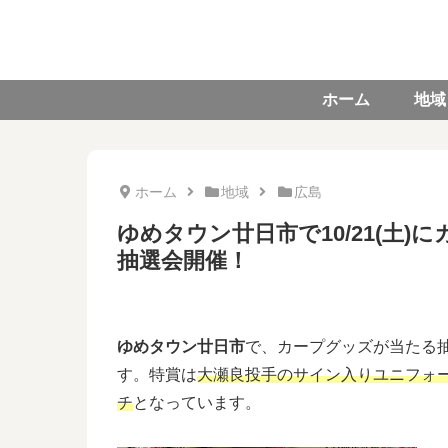
ホーム
地域
ホーム
地域
広島
ゆめタウン廿日市で10/21(土
抽選会開催！
ゆめタウン廿日市
で、カープグッズが当たる
す。特賞は
大瀬良投手のサイン入りユニフォ
チ
となっています。