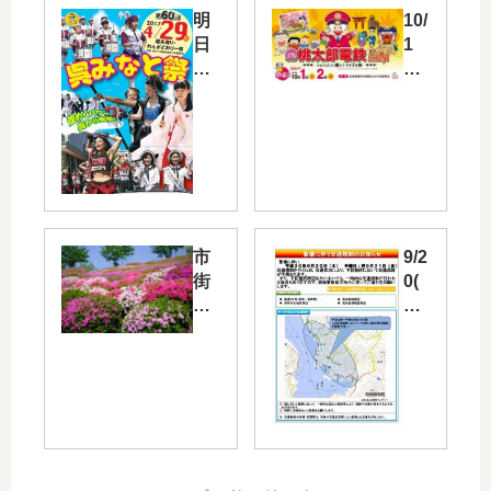
明
10/
日
1
4/2
と
9
10/
（
2
土
に
・
「
祝
リ
）
ア
は
ル
市
9/2
呉
桃
街
0(
市
太
地
木)
最
郎
を
16:
大
電
見
00
の
鉄
渡
～
お
あ
せ
18:
祭
き
る
00
り
の
眺
に
「
広
望
呉
第
島