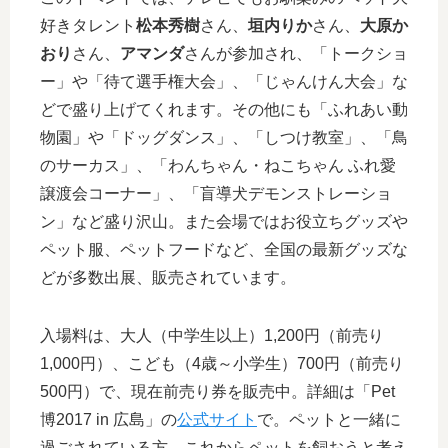
好きタレント
松本秀樹
さん、
垣内りか
さん、
大原か
おり
さん、
アマンダ
さんが参加され、「トークショ
ー」や「待て選手権大会」、「じゃんけん大会」な
どで盛り上げてくれます。その他にも「ふれあい動
物園」や「ドッグダンス」、「しつけ教室」、「鳥
のサーカス」、「わんちゃん・ねこちゃん ふれ愛
譲渡会コーナー」、「盲導犬デモンストレーショ
ン」など盛り沢山。また会場ではお役立ちグッズや
ペット服、ペットフードなど、全国の最新グッズな
どが多数出展、販売されています。
入場料は、大人（中学生以上）1,200円（前売り
1,000円）、こども（4歳～小学生）700円（前売り
500円）で、現在前売り券を販売中。詳細は「Pet
博2017 in 広島」の
公式サイト
で。ペットと一緒に
過ごされている方、これからペットを飼おうと考え