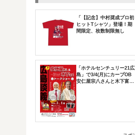
「【記念】中村奨成プロ初
ヒットTシャツ」登場！期
間限定、枚数制限無し
「ホテルセンチュリー21広
島」で3/4(月)にカープOB
安仁屋宗八さんと木下富雄
さんによるトークショー開
催！