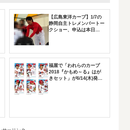
【広島東洋カープ】1/7の
静岡自主トレメンバートー
クショー、申込は本日
11/20（日）10時から
福屋で「われらのカープ
2018『かもめ～る』はが
きセット」が6/14(木)発
売！ネットでも注文可