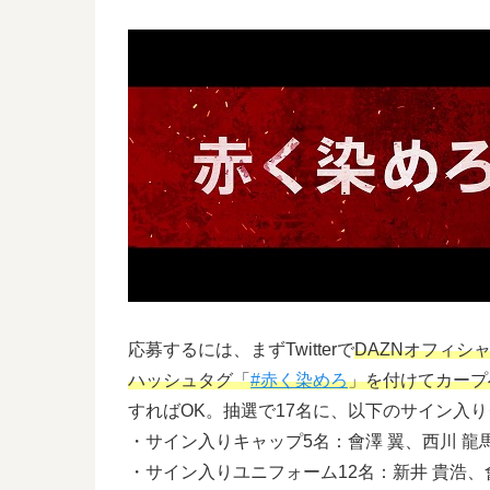
応募するには、まずTwitterで
DAZNオフィシ
ハッシュタグ「
#赤く染めろ
」を付けてカープ
すればOK。抽選で17名に、以下のサイン入
・サイン入りキャップ5名：會澤 翼、西川 龍馬
・サイン入りユニフォーム12名：新井 貴浩、會