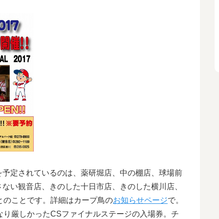
を予定されているのは、薬研堀店、中の棚店、球場前
さない観音店、きのした十日市店、きのした横川店、
とのことです。詳細はカープ鳥の
お知らせページ
で。
なり厳しかったCSファイナルステージの入場券。チ