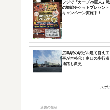
フジで「カープvs巨人」戦
の観戦チケットプレゼント
キャンペーン実施中！
6/4(月)まで
広島駅の駅ビル建て替え工
事が本格化！南口の歩行者
通路も変更
スポ