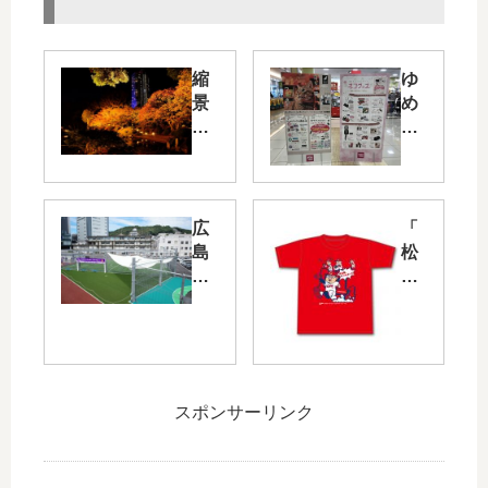
縮
ゆ
景
め
園
タ
の
ウ
「
ン
も
廿
み
日
広
「
じ
市
島
松
ま
で
駅
山
つ
8/2
北
サ
り
4(
口
ヨ
紅
木)
に
ナ
葉
～
フ
ラ
ラ
「
ッ
ヒ
スポンサーリンク
イ
ネ
ト
ッ
ト
コ
サ
ト
ア
グ
ル
T
ッ
ッ