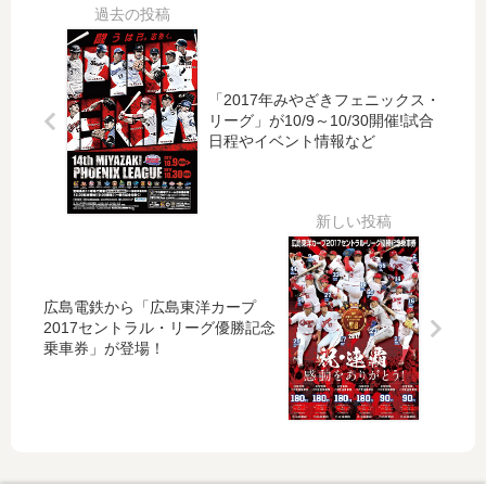
や
シ
プ
ズ
3×
ャ
～
」
3
ツ
泉
、
コ
」
水
8/3
ー
明
「2017年みやざきフェニックス・
の
1(
リーグ」が10/9～10/30開催!試合
ト
日
灯
木)
日程やイベント情報など
の
9/2
り
～
あ
5(
～
「
る
火)
」
ネ
「
12:
に
コ
eki
00
行
フ
e
～
っ
ェ
エ
発
広島電鉄から「広島東洋カープ
て
ス
キ
売
2017セントラル・リーグ優勝記念
み
」
キ
！
乗車券」が登場！
ま
な
タ
44
し
ど
パ
0
た
ね
ー
枚
！
こ
ク
限
づ
」
定
く
9/1
で