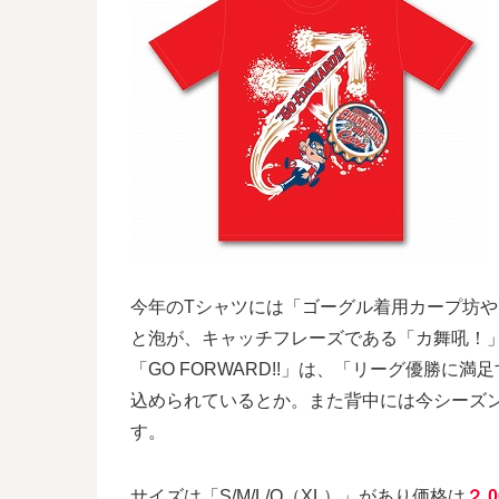
今年のTシャツには「ゴーグル着用カープ坊
と泡が、キャッチフレーズである「カ舞吼！
「GO FORWARD!!」は、「リーグ優勝
込められているとか。また背中には今シーズ
す。
サイズは「S/M/L/O（XL）」があり価格は
２,