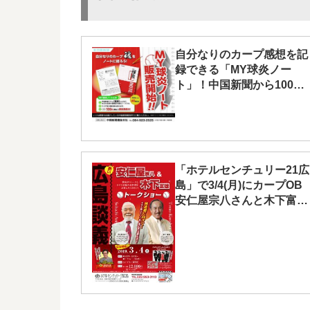
自分なりのカープ感想を記
録できる「MY球炎ノー
ト」！中国新聞から100円
で販売開始
「ホテルセンチュリー21広
島」で3/4(月)にカープOB
安仁屋宗八さんと木下富雄
さんによるトークショー開
催！