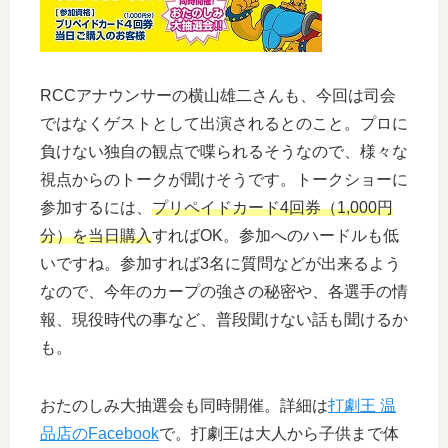
RCCアナウンサーの横山雄二さんも、今回は司会
ではなくゲストとして出演されるとのこと。プロに
負けない独自の観点で喋られるそうなので、様々な
視点からのトークが聞けそうです。トークショーに
参加するには、
プリペイドカード4回券（1,000円
分）を当日購入
すればOK。参加へのハードルも低
いですね。参加すれば3名に質問などが出来るよう
なので、今年のカープの強さの秘密や、各選手の情
報、現役時代の事など、普段聞けない話も聞けるか
も。
おたのしみ大抽選会も同時開催。詳細は
打劇王 温
品店のFacebook
で。打劇王は大人から子供まで体