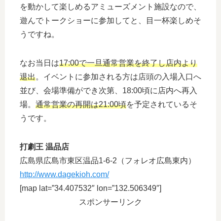
を動かして楽しめるアミューズメント施設なので、
遊んでトークショーに参加してと、目一杯楽しめそ
うですね。
なお当日は
17:00で一旦通常営業を終了し店内より
退出
。イベントに参加される方は店頭の入場入口へ
並び、会場準備ができ次第、18:00頃に店内へ再入
場。
通常営業の再開は21:00頃
を予定されているそ
うです。
打劇王 温品店
広島県広島市東区温品1-6-2（フォレオ広島東内）
http://www.dagekioh.com/
[map lat=”34.407532″ lon=”132.506349″]
スポンサーリンク