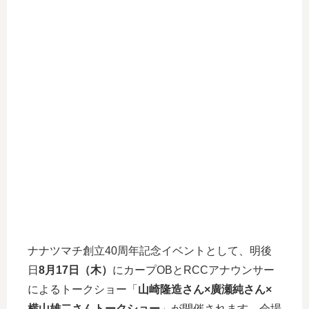
ナナツマチ創立40周年記念イベントとして、明後
日
8月17日（木）
にカープOBとRCCアナウンサー
によるトークショー「
山崎隆造さん×廣瀬純さん×
横山雄二さんトークショー
」が開催されます。会場