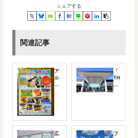
シェアする
関連記事
ア
「
ル
TH
パ
E
カ
OU
や
TL
ひ
ET
つ
S
じ
HI
と
RO
触
SH
広
フ