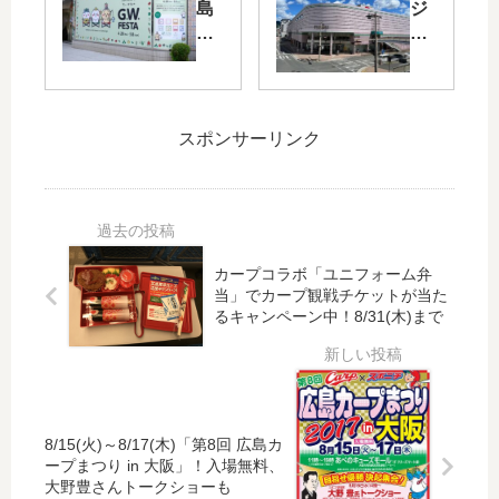
れ
IM
島
ジ
合
A
パ
に
え
」
ル
売
る
が
コ
却
！
増
で
で
広
床
「
天
スポンサーリンク
島
リ
ち
満
駅
ニ
い
屋
北
ュ
か
広
口
ー
わ
島
で
ア
の
緑
「
ル
カープコラボ「ユニフォーム弁
G.
井
当」でカープ観戦チケットが当た
エ
！
W.
店
るキャンペーン中！8/31(木)まで
キ
本
FE
は
キ
格
ST
20
タ
的
A
22
ー
な
」
年
レ
建
開
6
G
設
8/15(火)～8/17(木)「第8回 広島カ
催
月
ープまつり in 大阪」！入場無料、
W
工
！
30
大野豊さんトークショーも
フ
事
ポ
日