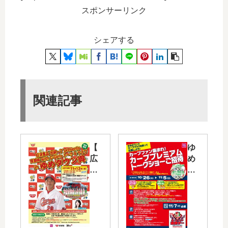
スポンサーリンク
シェアする
関連記事
【
ゆ
広
め
島
タ
東
ウ
洋
ン
カ
で
ー
「
プ
カ