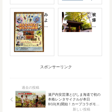
】
ー
明
プ
み
被
後
プ
よ
爆
日
レ
し
樹
11/
ミ
風
木
13
ア
土
と
（
ム
記
な
日
ト
の
っ
）
ー
丘
て
に
ク
で
い
「
シ
夏
る
ゆ
ョ
スポンサーリンク
の
巨
め
ー
特
大
タ
ご
別
な
ウ
招
企
イ
ン
待
画
チ
呉
キ
瀬戸内安芸灘とびしま海道で初の
展
ョ
」
ャ
本格レンタサイクルが本日
「
ウ
で
ン
8/10(木)開始！カープコラボモデ
み
の
ルも
廣
ペ