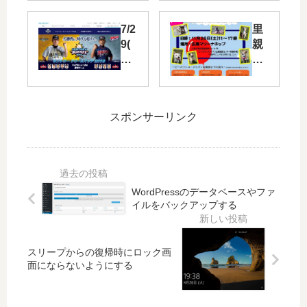
で
プ
今
栗
7/2
里
年
林
9(
親
も
投
月)
募
「
手
「
集
カ
の
サ
中
ー
コ
ン
の
プ
ラ
スポンサーリンク
ト
犬
フ
ボ
リ
の
ァ
キ
ー
譲
ン
ャ
ド
渡
フ
ン
リ
会
ェ
ペ
WordPressのデータベースやファ
ー
が
イルをバックアップする
ス
ー
ム
11/
ト
ン
マ
26
20
！
ッ
（
23
観
スリープからの復帰時にロック画
チ
土
面にならないようにする
」
戦
20
）
開
チ
19
マ
催
ケ
」
リ