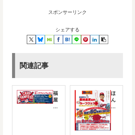
スポンサーリンク
シェアする
関連記事
福
ほ
屋
ん
広
だ
島
し
駅
と
前
カ
店
ー