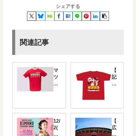
シェアする
関連記事
マ
【
ツ
記
ダ
念
10
】
0
森
周
下
年
暢
と
仁
12/
【
カ
10
2(
広
ー
0
日)
島