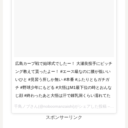
広島カープ戦で始球式でしたー！ 大瀬良投手にピッチ
ング教えて貰ったよー！ #エース級なのに腰が低いい
いひと #見習う所しか無い #本番 #ふたりともガチガ
チ #野球少年にもどる #大悟はM1最下位の時とおんな
じ顔 #終わったあと大悟は汗で鍾乳洞くらい濡れてた
千鳥ノブさん(@noboomanzaishi)がシェアした投稿 –
2017 7月
スポンサーリンク