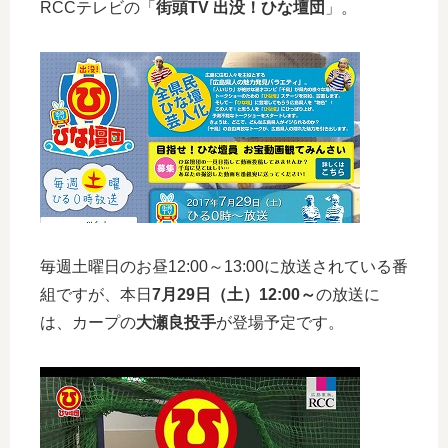
RCCテレビの「
街頭TV 出没！ひな壇団
」。
毎週土曜日のお昼12:00～13:00に放送されている番
組ですが、本日
7月29日（土）12:00～
の放送に
は、カープの
大瀬良投手
が登場予定です。