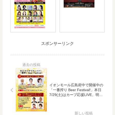
プ
球
の
東
の
未
「
洋
創
満
や
カ
立
完
し
ー
70
封
ま
プ
周
・
グ
】
年
猛
ル
年
を
打
スポンサーリンク
ー
末
記
賞
プ
年
念
T
キ
始
し
シ
モ
の
た
ャ
ノ
カ
コ
ツ
フ
ー
ラ
ァ
プ
ボ
ッ
特
イオンモール広島府中で開催中の
T
シ
番
「一番搾り Beer Festival!」本日
シ
ョ
ま
7/29(土)はカープ応援LIVE、明日
ャ
7/30(日)はカープ応援トークショ
ン
と
ツ
ー
シ
め
「
ョ
20
10