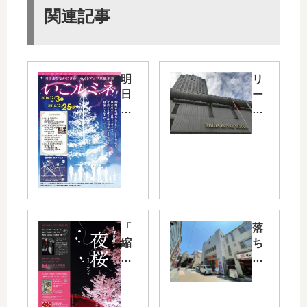
関連記事
明
リ
日
ー
12/
ガ
3
ロ
（
イ
土
ヤ
）
ル
か
ホ
ら
テ
府
ル
「
落
中
広
縮
ち
市
島
景
着
で
で
園
く
「
「
」
雰
い
広
で
囲
こ
島