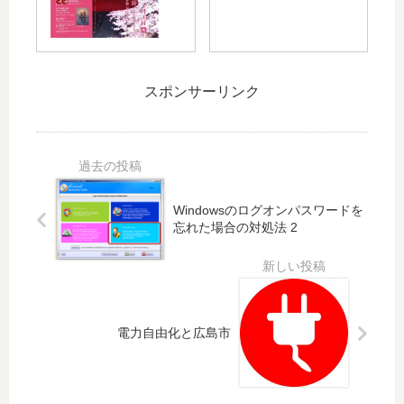
明
気
ル
東
日
で
ミ
洋
3/2
人
ネ
カ
2(
気
」
ー
スポンサーリンク
金)
の
が
プ
か
「
開
を
ら
星
催
応
夜
乃
！
援
桜
珈
す
の
琲
12/
る
Windowsのログオンパスワードを
ラ
店
23
フ
忘れた場合の対処法 2
イ
」
に
ェ
ト
、
は
ア
ア
7
カ
」
ッ
月
ー
開
プ
下
プ
催!
が
旬
電力自由化と広島市
選
順
開
に
手
位
催
は
の
決
！
広
ト
定