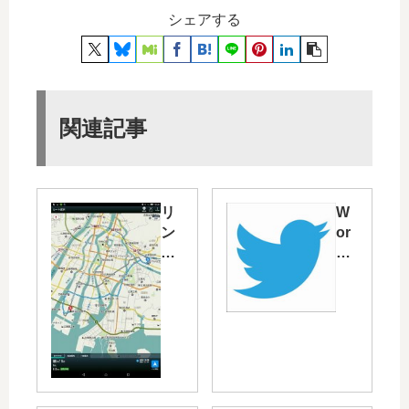
シェアする
関連記事
リ
W
ン
or
ク
dP
を
res
Go
s
ogl
の
e
投
マ
稿
ッ
を
プ
Tw