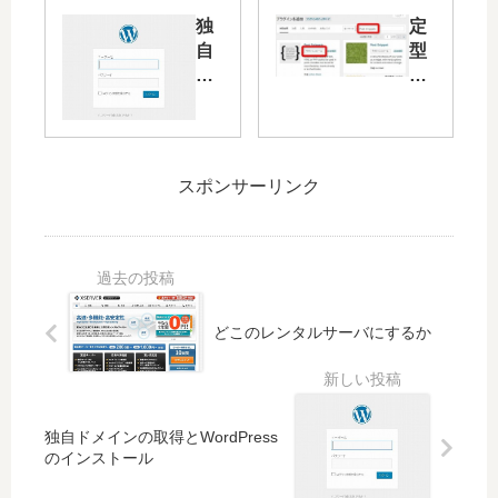
ア
itte
独
定
プ
rや
自
型
リ
Fa
ド
文
や
ce
メ
を
Ya
bo
イ
手
ho
ok
ン
軽
o!
に
の
に
カ
自
スポンサーリンク
取
入
ー
動
得
力
ナ
で
と
す
ビ
反
W
る
ア
映
or
プ
さ
dP
リ
せ
どこのレンタルサーバにするか
res
で
る
s
直
の
接
イ
開
独自ドメインの取得とWordPress
ン
か
のインストール
ス
せ
ト
る