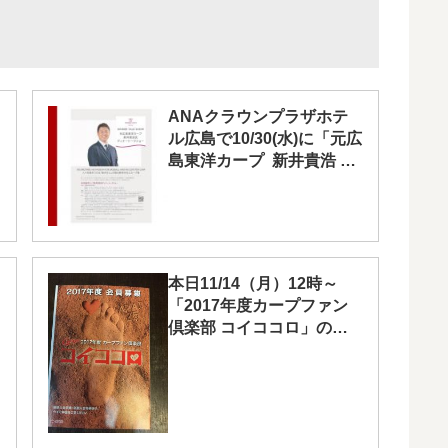
ANAクラウンプラザホテ
ル広島で10/30(水)に「元広
島東洋カープ 新井貴浩 デ
ィナートークショー」開
催！9/2(月)10:00受付開始
本日11/14（月）12時～
「2017年度カープファン
倶楽部 コイココロ」の新
規会員募集が開始！