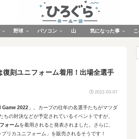
野球
パソコン
山
気になった事
こ
は復刻ユニフォーム着用！出場全選手
2022-03-07
d Game 2022
」。カープの往年の名選手たちがマツダ
ドたちの対決などが予定されているイベントですが、
フォーム
を着用されると発表されました。さらに、
レプリカユニフォーム」を販売されるそうです！