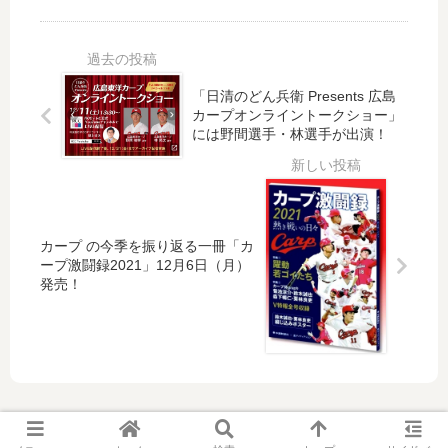
で
の
が
援
「
カ
き
パ
来
ー
セ
レ
て
プ
ッ
ー
見
選
ト
ド
「日清のどん兵衛 Presents 広島
て
手
カープオンライントークショー」
」
」
乗
を
には野間選手・林選手が出演！
！
参
っ
起
We
加
て
用
b
者
み
し
で
募
ん
た
も
集
祭
交
カープ の今季を振り返る一冊「カ
購
中
20
通
ープ激闘録2021」12月6日（月）
入
！
発売！
19
安
可
3/2
」
全
9(
開
ポ
金)
催
ス
必
！
タ
着
カ
ー
ー
、
プ
今