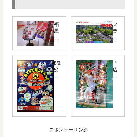
福
フ
屋
ラ
限
ワ
定
ー
「
フ
わ
ェ
8/2
「
れ
ス
5(
広
ら
テ
日)
島
の
ィ
マ
県
カ
バ
ツ
ト
ー
ル
ダ
ラ
プ
の
ス
ッ
20
「
タ
ク
23
カ
ジ
協
年
ー
ア
会
賀
プ
スポンサーリンク
ム
」
は
応