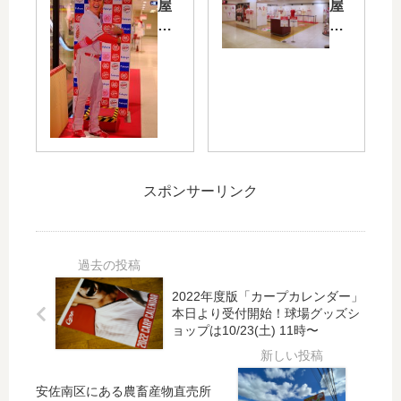
屋
屋
後
ン
広
広
半
タ
島
島
戦
イ
駅
駅
開
ン
前
前
始
コ
店
店
！
ラ
の
の
中
ボ
9F
期
国
の
に
間
新
カ
新
限
スポンサーリンク
聞
ー
井
定
朝
プ
さ
カ
刊
コ
ん
ー
に
ー
や
プ
は
ナ
菊
ギ
マ
ー
2022年度版「カープカレンダー」
池
ャ
本日より受付開始！球場グッズシ
ク
が
選
ラ
ョップは10/23(土) 11時〜
ブ
登
手
リ
ル
場
と
ー
ー
！
の
第
安佐南区にある農畜産物直売所
ム
2
4