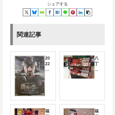
シェアする
関連記事
20
八
22
丁
年
堀
シ
の
ー
福
ズ
屋
ン
で
プ
は
ロ
、
野
バ
福
福
球
レ