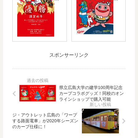
ラ
の
崎
ャ
の
佐
浩
リ
サ
伯
司
テ
エ
市
さ
ィ･
ダ
観
ん
ミ
」
光
・
ュ
で
協
達
ー
カ
会
川
ジ
スポンサーリンク
ー
が
光
ッ
プ
カ
男
ク
公
ー
さ
ソ
認
プ
ん
ン
の
OB
県立広島大学の建学100周年記念
の
」
カープコラボグッズ！同校のオン
オ
ゆ
ト
開
ラインショップで購入可能
リ
か
ー
催
ジ
り
ク
！
ナ
の
シ
カ
ジ・アウトレット広島の「ワープ
ル
ス
する路面電車」が2020年シーズン
ョ
ー
のカープ仕様に！
年
ポ
ー
プ
賀
ッ
開
岩