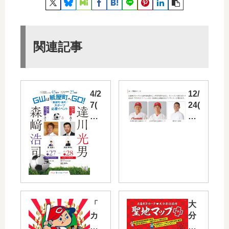
関連記事
4/2
12/
7(
24(
土)
日)
・
～
28(
25(
日)
月)
に
「
パ
RC
セ
C
ー
ラ
「
大
ラ
ジ
カ
分
で
オ･
メ
県
森
チ