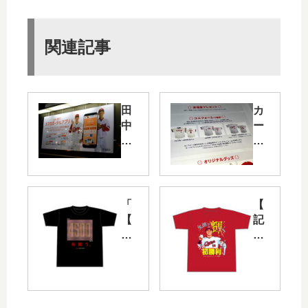
関連記事
田
カ
中
ー
・
プ
西
レ
川
ジ
選
ェ
手
ン
「
【
が
ド
【
記
出
ゲ
記
念
演
ー
念
】
し
ム
】
益
て
で
球
田
い
選
団
武
る
手