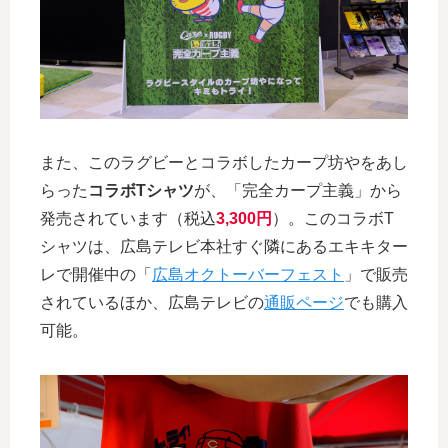
また、このラグビーとコラボしたカープ坊やをあし
らった
コラボTシャツ
が、「完全カープ主義」から
発売されています（税込
3,300円
）。このコラボT
シャツは、広島テレビ本社すぐ隣にあるエキキター
レで開催中の「
広島オクトーバーフェスト
」で販売
されているほか、広島テレビの
通販ページ
でも購入
可能。