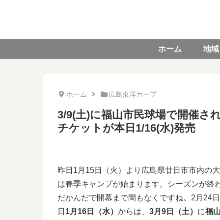
ホーム
地域
ホーム
広島東洋カープ
3/9(土)に福山市民球場で開催さ
チケットが本日1/16(水)発売
昨日1月15日（火）より広島県廿日市市内の
は春季キャンプが始まります。シーズンが終
だかんだで開幕まで間もなくですね。2月24
日
1月16日（水）
からは、
3月9日（土）
に
福