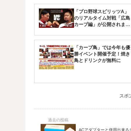
「プロ野球スピリッツA」
のリアルタイム対戦「広島
カープ編」が公開されまし
た！丸選手と中﨑投手の対
戦です
「カープ鳥」では今年も優
勝イベント開催予定！焼き
鳥とドリンクが無料に
スポ
ACアダプターと併用出来る