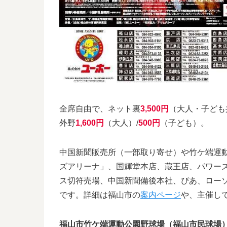
全席自由で、ネット裏
3,500円
（大人・子ども
外野
1,600円
（大人）/
500円
（子ども）。
中国新聞販売所（一部取り寄せ）や竹ケ端運
ズアリーナ」、国輝堂本店、蔵王店、パワー
ス切符売場、中国新聞備後本社、ぴあ、ローソ
です。詳細は福山市の
案内ページ
や、主催し
福山市竹ケ端運動公園野球場（福山市民球場