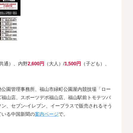
共通）、内野
2,600円
（大人）/
1,500円
（子ども）、
動公園管理事務所、福山市緑町公園屋内競技場「ロー
ズ福山店、スポーツデポ福山店、福山駅前トモテツバ
ン、セブン-イレブン、イープラスで販売されるそう
ている中国新聞の
案内ページ
で。
）