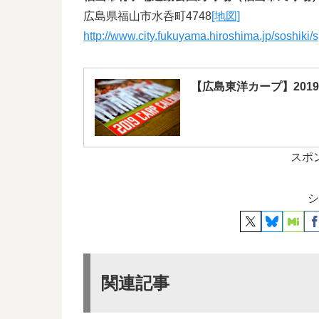
広島県福山市水呑町4748
[地図]
http://www.city.fukuyama.hiroshima.jp/soshiki/
【広島東洋カープ】201
スポ
シ
関連記事