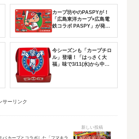
カープ坊やのPASPYが！
「広島東洋カープ×広島電
鉄コラボ PASPY」が発売
されます！
今シーズンも「カープチロ
ル」登場！「はっさく大
福」味で3/11(水)から中
国・四国地方で発売
ンサーリンク
モバ
カープとコラボした「フマキラ