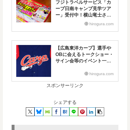
フジトラベルサービス「カ
ープ日南キャンプ見学ツア
ー」受付中！横山竜士さん
のトークショーも
hirogura.com
【広島東洋カープ】選手や
OBに会えるトークショー・
サイン会等のイベント一覧
2018
hirogura.com
スポンサーリンク
シェアする