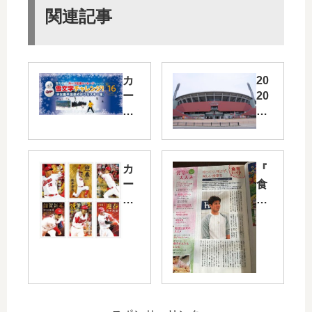
関連記事
カ
20
ー
20
プ
年
坊
シ
や
ー
の
ズ
カ
『
雪
ン
ー
食
だ
プ
プ
育
る
ロ
選
の
ま
野
手
ス
で
球
の
ス
応
開
年
メ
援
幕
賀
』
メ
ゲ
状
に
ッ
ー
が
も
セ
ム