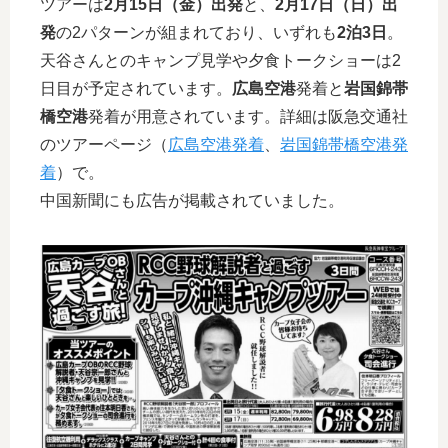
ツアーは
2月15日（金）出発
と、
2月17日（日）出
発
の2パターンが組まれており、いずれも
2泊3日
。
天谷さんとのキャンプ見学や夕食トークショーは2
日目が予定されています。
広島空港
発着と
岩国錦帯
橋空港
発着が用意されています。詳細は阪急交通社
のツアーページ（
広島空港発着
、
岩国錦帯橋空港発
着
）で。
中国新聞にも広告が掲載されていました。