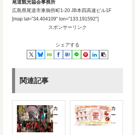
尾道観光協会事務所
広島県尾道市東御所町1-20 JB本四高速ビル1F
[map lat=”34.404109″ lon=”133.191592″]
スポンサーリンク
シェアする
関連記事
カ
カ
ー
ー
プ
プ
V8
ガ
！
ー