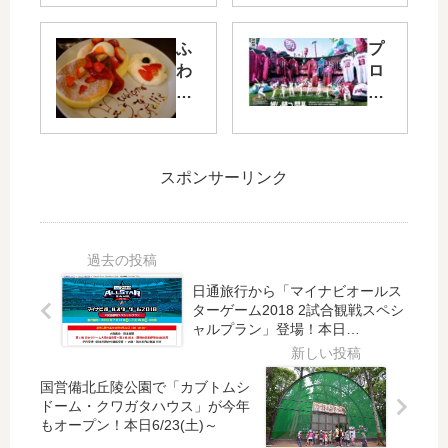
優
ル
勝
ズ
ふ
プ
後
ト
わ
ロ
の
ー
っ
野
歓
ク
ふ
球
喜
シ
わ
20
に
ョ
の
26
湧
ー
スポンサーリンク
く
シ
く
が
り
ー
広
12/
ー
ズ
島
10(
む
ン
市
日)
ぱ
本
内
に
ん
日
日通旅行から「マイナビオールス
の
広
ターゲーム2018 2試合観戦スペシ
ケ
開
ャルプラン」登場！本日
様
島
ー
幕
6/22(金)10:00～申込受付開始
子
産
キ
！
業
等
中
国営備北丘陵公園で「カブトムシ
会
を
国
ドーム・クワガタハウス」が今年
館
食
新
もオープン！本日6/23(土)～
で
べ
聞