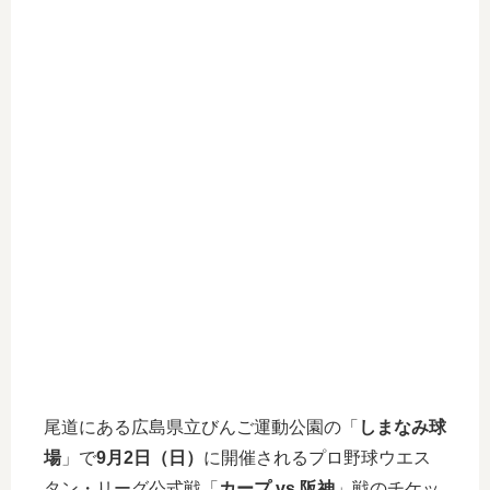
尾道にある広島県立びんご運動公園の「
しまなみ球
場
」で
9月2日（日）
に開催されるプロ野球ウエス
タン・リーグ公式戦「
カープ vs 阪神
」戦のチケッ