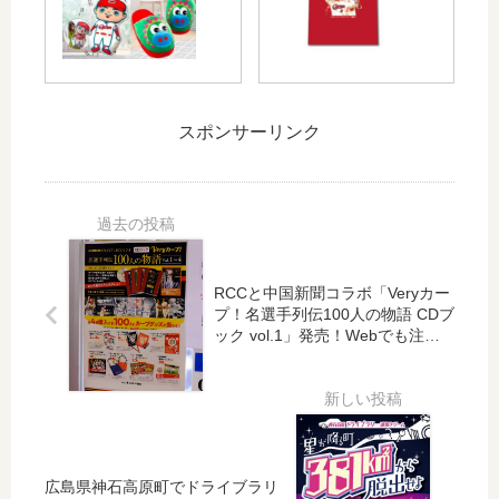
な
安
「
ヨ
る
田
カ
ナ
「
学
ー
ラ
JR
園
プ
】
西
牛
＆
西
日
田
スポンサーリンク
福
川
本
総
屋
龍
ど
合
コ
馬
こ
グ
ラ
、
で
ラ
ボ
結
も
ウ
DE
束
き
ン
福
の
RCCと中国新聞コラボ「Veryカー
っ
ド
袋
サ
プ！名選手列伝100人の物語 CDブ
ぷ /
」
」
ヨ
ック vol.1」発売！Webでも注文
関
に
可
は
ナ
西
！
暮
ラ
ど
凄
ら
ヒ
こ
く
し
ッ
で
キ
メ
ト
も
レ
イ
T
広島県神石高原町でドライブラリ
き
イ