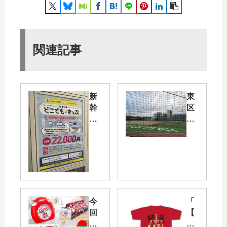
関連記事
新
東
幹
区
線
牛
や
田
列
に
車
あ
に
る
乗
空
り
き
放
地
今
「
題
が
回
【
と
「
の
サ